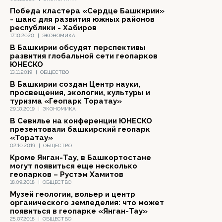
Победа кластера «Сердце Башкирии»
- шанс для развития южных районов
республики - Хабиров
17.10.2020
|
ЭКОНОМИКА
В Башкирии обсудят перспективы
развития глобальной сети геопарков
ЮНЕСКО
13.11.2019
|
ОБЩЕСТВО
В Башкирии создан Центр науки,
просвещения, экологии, культуры и
туризма «Геопарк Торатау»
29.10.2019
|
ЭКОНОМИКА
В Севилье на конференции ЮНЕСКО
презентовали башкирский геопарк
«Торатау»
02.10.2019
|
ОБЩЕСТВО
Кроме Янган-Тау, в Башкортостане
могут появиться еще несколько
геопарков – Рустэм Хамитов
18.09.2018
|
ОБЩЕСТВО
Музей геологии, вольер и центр
органического земледелия: что может
появиться в геопарке «Янган-Тау»
25.07.2018
|
ОБЩЕСТВО