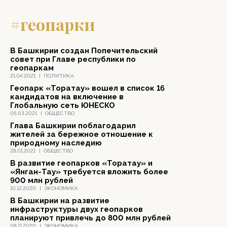
#геопарки
В Башкирии создан Попечительский
совет при Главе республики по
геопаркам
21.04.2021
|
ПОЛИТИКА
Геопарк «Торатау» вошел в список 16
кандидатов на включение в
Глобальную сеть ЮНЕСКО
05.03.2021
|
ОБЩЕСТВО
Глава Башкирии поблагодарил
жителей за бережное отно­шение к
природному наследию
28.01.2021
|
ОБЩЕСТВО
В развитие геопарков «Торатау» и
«Янган-Тау» требуется вложить более
900 млн рублей
10.12.2020
|
ЭКОНОМИКА
В Башкирии на развитие
инфраструктуры двух геопарков
планируют привлечь до 800 млн рублей
08.11.2020
|
ЭКОНОМИКА