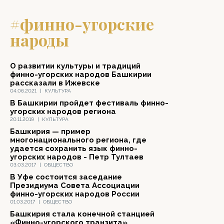
#финно-угорские
народы
О развитии культуры и традиций
финно-угорских народов Башкирии
рассказали в Ижевске
04.06.2021
|
КУЛЬТУРА
В Башкирии пройдет фестиваль финно-
угорских народов региона
20.11.2019
|
КУЛЬТУРА
Башкирия — пример
многонационального региона, где
удается сохранить язык финно-
угорских народов - Петр Тултаев
03.03.2017
|
ОБЩЕСТВО
В Уфе состоится заседание
Президиума Совета Ассоциации
финно-угорских народов России
01.03.2017
|
ОБЩЕСТВО
Башкирия стала конечной станцией
«Финно-угорского транзита»