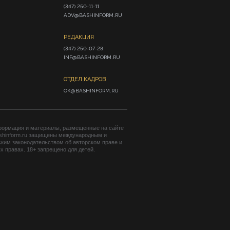
(347) 250-11-11

ADV@BASHINFORM.RU
РЕДАКЦИЯ
(347) 250-07-28

INF@BASHINFORM.RU
ОТДЕЛ КАДРОВ
OK@BASHINFORM.RU
формация и материалы, размещенные на сайте
shinform.ru защищены международным и
ким законодательством об авторском праве и
 правах. 18+ запрещено для детей.