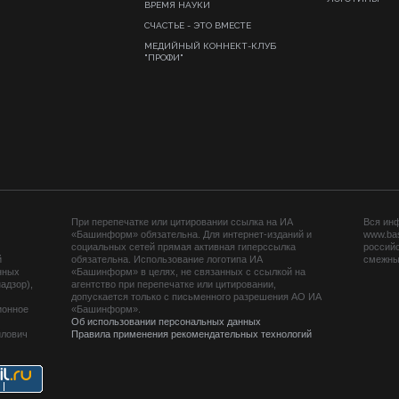
ВРЕМЯ НАУКИ
СЧАСТЬЕ - ЭТО ВМЕСТЕ
МЕДИЙНЫЙ КОННЕКТ-КЛУБ
"ПРОФИ"
При перепечатке или цитировании ссылка на ИА
Вся ин
«Башинформ» обязательна. Для интернет-изданий и
www.ba
социальных сетей прямая активная гиперссылка
российс
й
обязательна. Использование логотипа ИА
смежных
нных
«Башинформ» в целях, не связанных с ссылкой на
адзор),
агентство при перепечатке или цитировании,
допускается только с письменного разрешения АО ИА
ионное
«Башинформ».
Об использовании персональных данных
йлович
Правила применения рекомендательных технологий