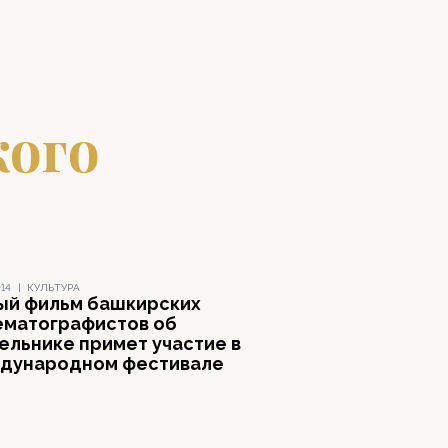
кого
014
|
КУЛЬТУРА
ый фильм башкирских
ематографистов об
ельнике примет участие в
дународном фестивале