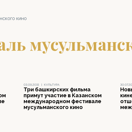
нского кино
аль мусульманс
03.09.2015
|
КУЛЬТУРА
30.07.2
Три башкирских фильма
Нов
ом
примут участие в Казанском
кин
ле
международном фестивале
отш
мусульманского кино
меж