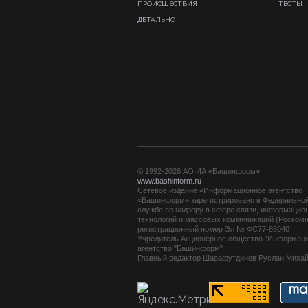
ПРОИСШЕСТВИЯ
ТЕСТЫ
ДЕТАЛЬНО
© 1992-2026 АО ИА «Башинформ».
www.bashinform.ru
Сетевое издание «Информационное агентство
«Башинформ» зарегистрировано в Федерально
службе по надзору в сфере связи, информацио
технологий и массовых коммуникаций (Роскомн
регистрационный номер Эл № ФС77-88040
Учредитель Акционерное общество "Информац
агентство "Башинформ"
Главный редактор Шарафутдинов Руслан Миха