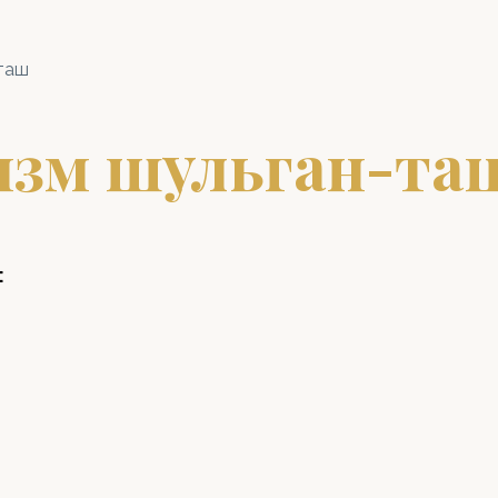
таш
изм шульган-та
: