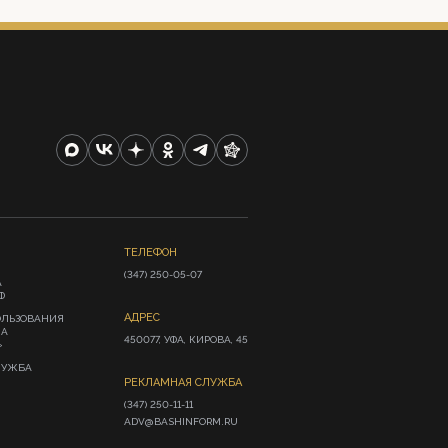
ТЕЛЕФОН
(347) 250-05-07
А
Ф
АДРЕС
ОЛЬЗОВАНИЯ
ИА
450077, УФА, КИРОВА, 45
»
ЛУЖБА
РЕКЛАМНАЯ СЛУЖБА
(347) 250-11-11

ADV@BASHINFORM.RU