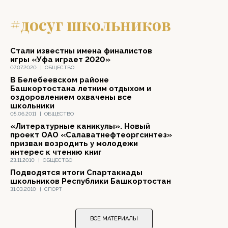
#досуг школьников
Стали известны имена финалистов
игры «Уфа играет 2020»
07.07.2020
|
ОБЩЕСТВО
В Белебеевском районе
Башкортостана летним отдыхом и
оздоровлением охвачены все
школьники
05.06.2011
|
ОБЩЕСТВО
«Литературные каникулы». Новый
проект ОАО «Салаватнефтеоргсинтез»
призван возродить у молодежи
интерес к чтению книг
23.11.2010
|
ОБЩЕСТВО
Подводятся итоги Спартакиады
школьников Республики Башкортостан
31.03.2010
|
СПОРТ
ВСЕ МАТЕРИАЛЫ