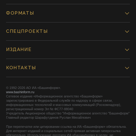
ФОРМАТЫ
СПЕЦПРОЕКТЫ
ИЗДАНИЕ
КОНТАКТЫ
© 1992-2026 АО ИА «Башинформ».
www.bashinform.ru
Сетевое издание «Информационное агентство «Башинформ»
зарегистрировано в Федеральной службе по надзору в сфере связи,
информационных технологий и массовых коммуникаций (Роскомнадзор),
регистрационный номер Эл № ФС77-88040
Учредитель Акционерное общество "Информационное агентство "Башинформ"
Главный редактор Шарафутдинов Руслан Михайлович
При перепечатке или цитировании ссылка на ИА «Башинформ» обязательна.
Для интернет-изданий и социальных сетей прямая активная гиперссылка
обязательна. Использование логотипа ИА «Башинформ» в целях, не