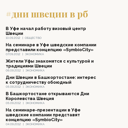
#дни швеции в рб
В Уфе начал работу визовый центр
Швеции
10.09.2012
|
ОБЩЕСТВО
На семинаре в Уфе шведские компании
представили концепцию «SymbioCity»
07.09.2012
|
ЭКОНОМИКА
Жители Уфы знакомятся с культурой и
традициями Швеции
06.09.2012
|
ЭКОНОМИКА
Дни Швеции в Башкортостане: интерес
к сотрудничеству обоюдный
05.09.2012
|
ЭКОНОМИКА
В Башкортостане открываются Дни
Королевства Швеция
05.09.2012
|
ЭКОНОМИКА
На семинаре-презентации в Уфе
шведские компании представят
концепцию «SymbioCity»
04.09.2012
|
ЭКОНОМИКА