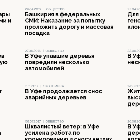
29.04.2019
|
ОБЩЕСТВО
25.04.2
жары
Башкирия в федеральных
Для
ми и
СМИ: Наказание за попытку
ген
проложить дорогу и массовая
кло
посадка
27.06.2018
|
ОБЩЕСТВО
22.06.2
ев
В Уфе упавшие деревья
В У
ную
повредили несколько
нес
автомобилей
11.11.2017
|
ЭКОНОМИКА
19.10.20
т
В Уфе продолжается снос
Жит
аварийных деревьев
выс
дер
06.07.2017
|
ОБЩЕСТВО
26.06.2
Шквалистый ветер: в Уфе
В У
а
усилена работа по
дер
кронированию и сносу ветхих
вос