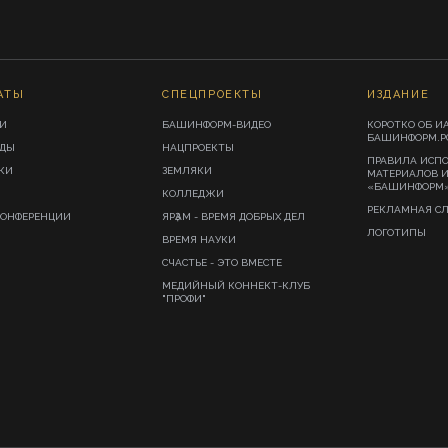
АТЫ
СПЕЦПРОЕКТЫ
ИЗДАНИЕ
И
БАШИНФОРМ-ВИДЕО
КОРОТКО ОБ И
БАШИНФОРМ.Р
ИДЫ
НАЦПРОЕКТЫ
ПРАВИЛА ИСП
КИ
ЗЕМЛЯКИ
МАТЕРИАЛОВ 
«БАШИНФОРМ
КОЛЛЕДЖИ
РЕКЛАМНАЯ С
КОНФЕРЕНЦИИ
ЯРҘАМ - ВРЕМЯ ДОБРЫХ ДЕЛ
ЛОГОТИПЫ
ВРЕМЯ НАУКИ
СЧАСТЬЕ - ЭТО ВМЕСТЕ
МЕДИЙНЫЙ КОННЕКТ-КЛУБ
"ПРОФИ"