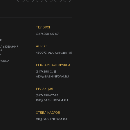
ТЕЛЕФОН
(347) 250-05-07
А
Ф
АДРЕС
ОЛЬЗОВАНИЯ
ИА
450077, УФА, КИРОВА, 45
»
ЛУЖБА
РЕКЛАМНАЯ СЛУЖБА
(347) 250-11-11

ADV@BASHINFORM.RU
РЕДАКЦИЯ
(347) 250-07-28

INF@BASHINFORM.RU
ОТДЕЛ КАДРОВ
OK@BASHINFORM.RU