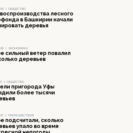
019
|
ОБЩЕСТВО
 воспроизводства лесного
офонда в Башкирии начали
нировать деревья
018
|
ЭКОНОМИКА
фе сильный ветер повалил
колько деревьев
17
|
ОБЩЕСТВО
ели пригорода Уфы
адили более тысячи
евьев
017
|
ПРОИСШЕСТВИЯ
фе подсчитали, сколько
евьев упало во время
кресной непогоды