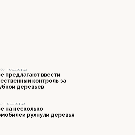
020
|
ОБЩЕСТВО
фе предлагают ввести
ественный контроль за
убкой деревьев
19
|
ОБЩЕСТВО
фе на несколько
омобилей рухнули деревья