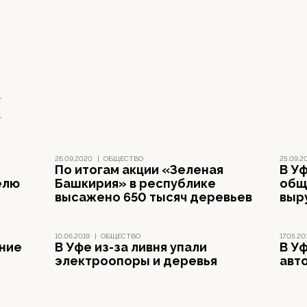
я
26.09.2020
|
ОБЩЕСТВО
25.09.2
По итогам акции «Зеленая
В У
елю
Башкирия» в республике
общ
высажено 650 тысяч деревьев
выр
10.06.2019
|
ОБЩЕСТВО
17.05.20
ние
В Уфе из-за ливня упали
В У
электроопоры и деревья
авт