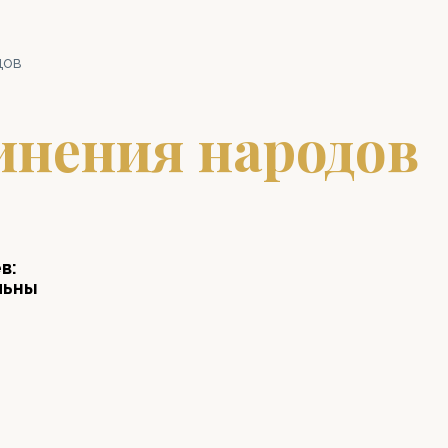
дов
инения народов
в:
льны