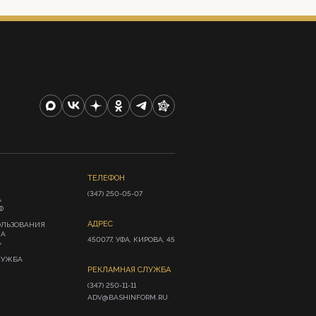
ТЕЛЕФОН
(347) 250-05-07
А
Ф
АДРЕС
ОЛЬЗОВАНИЯ
ИА
450077, УФА, КИРОВА, 45
»
ЛУЖБА
РЕКЛАМНАЯ СЛУЖБА
(347) 250-11-11

ADV@BASHINFORM.RU