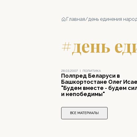
Главная
/
день единения наро
#день ед
28.03.2007
|
ПОЛИТИКА
Полпред Беларуси в
Башкортостане Олег Исае
"Будем вместе - будем си
и непобедимы"
ВСЕ МАТЕРИАЛЫ