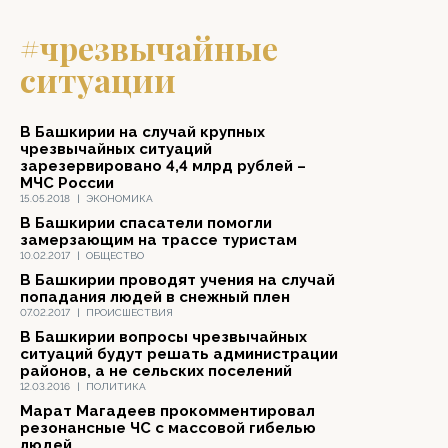
#чрезвычайные
ситуации
В Башкирии на случай крупных
чрезвычайных ситуаций
зарезервировано 4,4 млрд рублей –
МЧС России
15.05.2018
|
ЭКОНОМИКА
В Башкирии спасатели помогли
замерзающим на трассе туристам
10.02.2017
|
ОБЩЕСТВО
В Башкирии проводят учения на случай
попадания людей в снежный плен
07.02.2017
|
ПРОИСШЕСТВИЯ
В Башкирии вопросы чрезвычайных
ситуаций будут решать администрации
районов, а не сельских поселений
12.03.2016
|
ПОЛИТИКА
Марат Магадеев прокомментировал
резонансные ЧС с массовой гибелью
людей