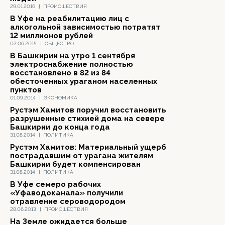
29.01.2016
|
ПРОИСШЕСТВИЯ
В Уфе на реабилитацию лиц с
алкогольной зависимостью потратят
12 миллионов рублей
02.06.2015
|
ОБЩЕСТВО
В Башкирии на утро 1 сентября
электроснабжение полностью
восстановлено в 82 из 84
обесточенных ураганом населенных
пунктов
01.09.2014
|
ЭКОНОМИКА
Рустэм Хамитов поручил восстановить
разрушенные стихией дома на севере
Башкирии до конца года
31.08.2014
|
ПОЛИТИКА
Рустэм Хамитов: Материальный ущерб
пострадавшим от урагана жителям
Башкирии будет компенсирован
31.08.2014
|
ПОЛИТИКА
В Уфе семеро рабочих
«Уфаводоканала» получили
отравление сероводородом
28.06.2013
|
ПРОИСШЕСТВИЯ
На Земле ожидается больше