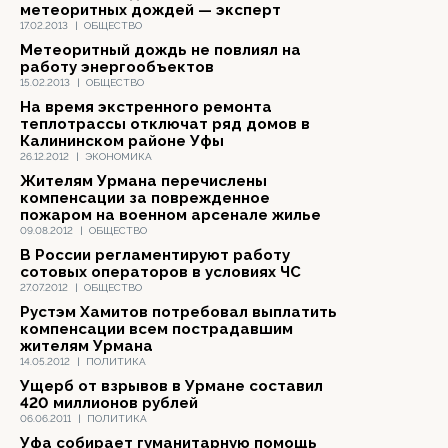
метеоритных дождей — эксперт
17.02.2013
|
ОБЩЕСТВО
Метеоритный дождь не повлиял на
работу энергообъектов
15.02.2013
|
ОБЩЕСТВО
На время экстренного ремонта
теплотрассы отключат ряд домов в
Калининском районе Уфы
26.12.2012
|
ЭКОНОМИКА
Жителям Урмана перечислены
компенсации за поврежденное
пожаром на военном арсенале жилье
09.08.2012
|
ОБЩЕСТВО
В России регламентируют работу
сотовых операторов в условиях ЧС
27.07.2012
|
ОБЩЕСТВО
Рустэм Хамитов потребовал выплатить
компенсации всем пострадавшим
жителям Урмана
14.05.2012
|
ПОЛИТИКА
Ущерб от взрывов в Урмане составил
420 миллионов рублей
06.06.2011
|
ПОЛИТИКА
Уфа собирает гуманитарную помощь