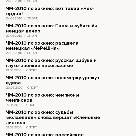
24.05.2010
|
СПОРТ
ЧМ-2010 по хоккею: вот такая «Чех-
орда»!
24.05.2010
|
СПОРТ
ЧМ-2010 по хоккею: Паша и «убитый»
немцам вечер
23.05.2010
|
СПОРТ
ЧМ-2010 по хоккею: расцвела
немецкая «ЧеРеШНя»
22.05.2010
|
СПОРТ
ЧМ-2010 по хоккею: русская азбука и
глухо-звонкие несогласные
21.05.2010
|
СПОРТ
ЧМ-2010 по хоккею: восьмерку урежут
вдвое
20.05.2010
|
СПОРТ
ЧМ-2010 по хоккею: чемпионы
чемпионов
19.05.2010
|
СПОРТ
ЧМ-2010 по хоккею: судьбы
«юлаевцев» снова вершат «Кленовые
листья»
18.05.2010
|
СПОРТ
ЧМ-2010 по хоккею: российское