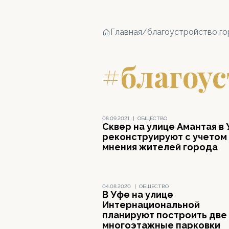
Главная
/
благоустройство г
#благоус
08.09.2021
|
ОБЩЕСТВО
Сквер на улице Амантая в
реконструируют с учетом
мнения жителей города
04.08.2020
|
ОБЩЕСТВО
В Уфе на улице
Интернациональной
планируют построить две
многоэтажные парковки