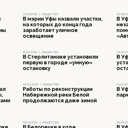
21.08.2019
|
ОБЩЕСТВО
20.08.2
н
В мэрии Уфы назвали участки,
В У
на которых до конца года
нез
мы
заработает уличное
пом
освещение
«Ав
15.02.2019
|
ОБЩЕСТВО
04.02.2
В Стерлитамаке установили
В У
первую в городе «умную»
уст
остановку
ост
09.03.2018
|
ОБЩЕСТВО
01.10.20
ал
Работы по реконструкции
В У
ы,
Набережной реки Белой
пар
ками
продолжаются даже зимой
08.09.2017
|
ОБЩЕСТВО
28.08.2
рке
В Белорецке в ходе
В У