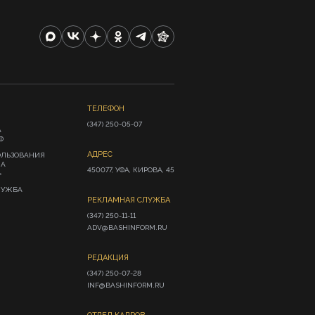
ТЕЛЕФОН
(347) 250-05-07
А
Ф
АДРЕС
ОЛЬЗОВАНИЯ
ИА
450077, УФА, КИРОВА, 45
»
ЛУЖБА
РЕКЛАМНАЯ СЛУЖБА
(347) 250-11-11

ADV@BASHINFORM.RU
РЕДАКЦИЯ
(347) 250-07-28

INF@BASHINFORM.RU