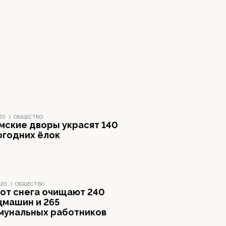
020
|
ОБЩЕСТВО
мские дворы украсят 140
огодних ёлок
020
|
ОБЩЕСТВО
 от снега очищают 240
цмашин и 265
мунальных работников