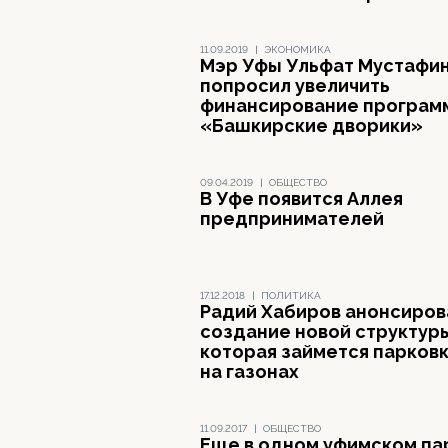
11.09.2019
|
ЭКОНОМИКА
Мэр Уфы Ульфат Мустафи
попросил увеличить
финансирование програм
«Башкирские дворики»
09.04.2019
|
ОБЩЕСТВО
В Уфе появится Аллея
предпринимателей
17.12.2018
|
ПОЛИТИКА
Радий Хабиров анонсиров
создание новой структур
которая займется парков
на газонах
11.09.2017
|
ОБЩЕСТВО
Еще в одном уфимском па