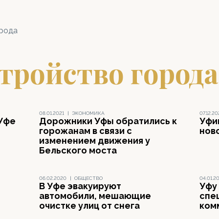
орода
тройство города
08.01.2021
|
ЭКОНОМИКА
07.12.2
 Уфе
Дорожники Уфы обратились к
Уфи
горожанам в связи с
нов
изменением движения у
Бельского моста
06.02.2020
|
ОБЩЕСТВО
04.01.2
В Уфе эвакуируют
Уфу
автомобили, мешающие
спе
очистке улиц от снега
ком