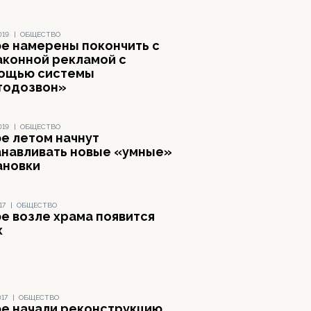
019
|
ОБЩЕСТВО
фе намерены покончить с
аконной рекламой с
ощью системы
тодозвон»
019
|
ОБЩЕСТВО
фе летом начнут
анавливать новые «умные»
ановки
17
|
ОБЩЕСТВО
фе возле храма появится
к
017
|
ОБЩЕСТВО
фе начали реконструкцию