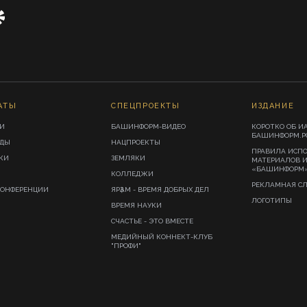
АТЫ
СПЕЦПРОЕКТЫ
ИЗДАНИЕ
И
БАШИНФОРМ-ВИДЕО
КОРОТКО ОБ И
БАШИНФОРМ.Р
ИДЫ
НАЦПРОЕКТЫ
ПРАВИЛА ИСП
КИ
ЗЕМЛЯКИ
МАТЕРИАЛОВ 
«БАШИНФОРМ
КОЛЛЕДЖИ
РЕКЛАМНАЯ С
КОНФЕРЕНЦИИ
ЯРҘАМ - ВРЕМЯ ДОБРЫХ ДЕЛ
ЛОГОТИПЫ
ВРЕМЯ НАУКИ
СЧАСТЬЕ - ЭТО ВМЕСТЕ
МЕДИЙНЫЙ КОННЕКТ-КЛУБ
"ПРОФИ"