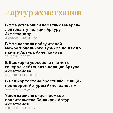
#артур ахметханов
В Уфе установили памятник генерал–
лейтенанту полиции Артуру
Ахметханову
15.10.2020
|
ПОЛИТИКА
В Уфе назвали победителей
межрегионального турнира по дзюдо
памяти Артура Ахметханова
24.11.2019
|
СПОРТ
В Башкирии увековечат память
генерал-лейтенанта полиции Артура
Ахметханова
20.06.2019
|
ОБЩЕСТВО
В Башкортостане простились с вице-
премьером Артуром Ахметхановым
16.05.2019
|
ОБЩЕСТВО
Ушел из жизни вице-премьер
правительства Башкирии Артур
Ахметханов
14.05.2019
|
ОБЩЕСТВО