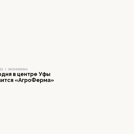
12
|
ЭКОНОМИКА
одня в центре Уфы
вится «АгроФерма»