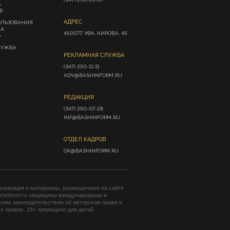
А
Ф
АДРЕС
ОЛЬЗОВАНИЯ
ИА
450077, УФА, КИРОВА, 45
»
ЛУЖБА
РЕКЛАМНАЯ СЛУЖБА
(347) 250-11-11

ADV@BASHINFORM.RU
РЕДАКЦИЯ
(347) 250-07-28

INF@BASHINFORM.RU
ОТДЕЛ КАДРОВ
OK@BASHINFORM.RU
формация и материалы, размещенные на сайте
shinform.ru защищены международным и
ким законодательством об авторском праве и
 правах. 18+ запрещено для детей.