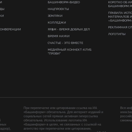
И
БАШИНФОРМ-ВИДЕО
КОРОТКО ОБ И
БАШИНФОРМ.Р
ИДЫ
НАЦПРОЕКТЫ
ПРАВИЛА ИСП
КИ
ЗЕМЛЯКИ
МАТЕРИАЛОВ 
«БАШИНФОРМ
КОЛЛЕДЖИ
РЕКЛАМНАЯ С
КОНФЕРЕНЦИИ
ЯРҘАМ - ВРЕМЯ ДОБРЫХ ДЕЛ
ЛОГОТИПЫ
ВРЕМЯ НАУКИ
СЧАСТЬЕ - ЭТО ВМЕСТЕ
МЕДИЙНЫЙ КОННЕКТ-КЛУБ
"ПРОФИ"
При перепечатке или цитировании ссылка на ИА
Вся ин
«Башинформ» обязательна. Для интернет-изданий и
www.ba
социальных сетей прямая активная гиперссылка
российс
й
обязательна. Использование логотипа ИА
смежных
нных
«Башинформ» в целях, не связанных с ссылкой на
адзор),
агентство при перепечатке или цитировании,