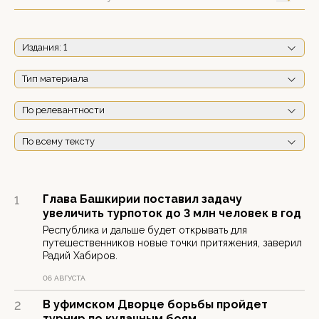
Издания
: 1
Тип материала
По релевантности
По всему тексту
Глава Башкирии поставил задачу
1
увеличить турпоток до 3 млн человек в год
Республика и дальше будет открывать для
путешественников новые точки притяжения, заверил
Радий Хабиров.
06 АВГУСТА
В уфимском Дворце борьбы пройдет
2
турнир по кулачным боям