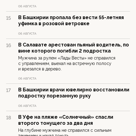
06 АВГУСТА
В Башкирии пропала без вести 55-летняя
15
уфимка в розовой ветровке
06 АВГУСТА
В Салавате арестован пьяный водитель, по
16
вине которого погибли 2 подростка
Мужчина за рулем «Лады Весты» не справился
с управлением, выехал на встречную полосу
и врезался в дерево.
06 АВГУСТА
В Башкирии врачи ювелирно восстановили
17
подростку порезанную руку
06 АВГУСТА
В Уфе на пляже «Солнечный» спасли
18
второго тонущего за два дня
На глубине мужчина не справился с сильным
течением и начал тонуть.