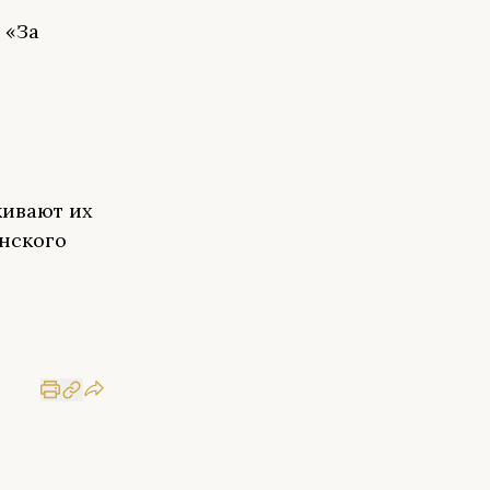
 «За
кивают их
инского