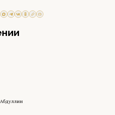
ении
 Абдуллин