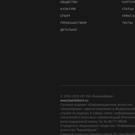
ОБЩЕСТВО
КАРТОЧ
КУЛЬТУРА
СТАТЬИ
СПОРТ
ПРЕСС-
ПРОИСШЕСТВИЯ
ТЕСТЫ
ДЕТАЛЬНО
© 1992-2026 АО ИА «Башинформ».
www.bashinform.ru
Сетевое издание «Информационное агентство
«Башинформ» зарегистрировано в Федерально
службе по надзору в сфере связи, информацио
технологий и массовых коммуникаций (Роскомн
регистрационный номер Эл № ФС77-88040
Учредитель Акционерное общество "Информац
агентство "Башинформ"
Главный редактор Шарафутдинов Руслан Миха