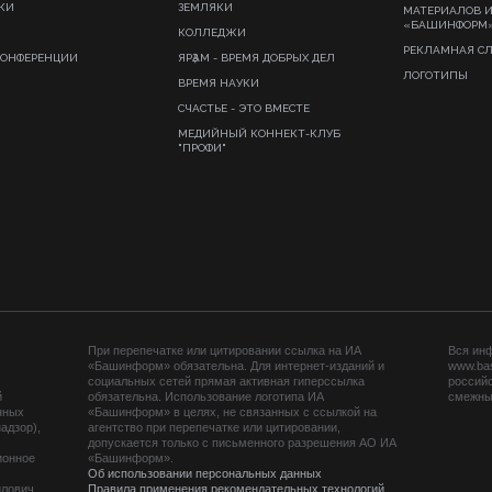
КИ
ЗЕМЛЯКИ
МАТЕРИАЛОВ 
«БАШИНФОРМ
КОЛЛЕДЖИ
РЕКЛАМНАЯ С
КОНФЕРЕНЦИИ
ЯРҘАМ - ВРЕМЯ ДОБРЫХ ДЕЛ
ЛОГОТИПЫ
ВРЕМЯ НАУКИ
СЧАСТЬЕ - ЭТО ВМЕСТЕ
МЕДИЙНЫЙ КОННЕКТ-КЛУБ
"ПРОФИ"
При перепечатке или цитировании ссылка на ИА
Вся ин
«Башинформ» обязательна. Для интернет-изданий и
www.ba
социальных сетей прямая активная гиперссылка
российс
й
обязательна. Использование логотипа ИА
смежных
нных
«Башинформ» в целях, не связанных с ссылкой на
адзор),
агентство при перепечатке или цитировании,
допускается только с письменного разрешения АО ИА
ионное
«Башинформ».
Об использовании персональных данных
йлович
Правила применения рекомендательных технологий