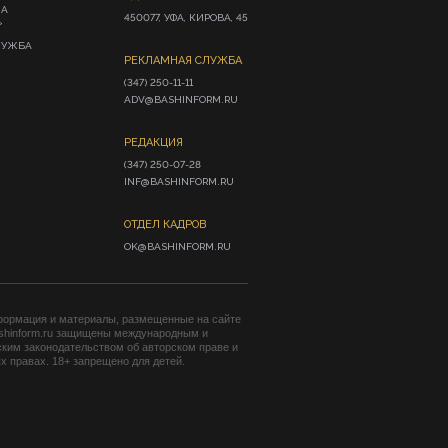
ИА
450077, УФА, КИРОВА, 45
»
ЛУЖБА
РЕКЛАМНАЯ СЛУЖБА
(347) 250-11-11

ADV@BASHINFORM.RU
РЕДАКЦИЯ
(347) 250-07-28

INF@BASHINFORM.RU
ОТДЕЛ КАДРОВ
OK@BASHINFORM.RU
формация и материалы, размещенные на сайте
shinform.ru защищены международным и
ким законодательством об авторском праве и
 правах. 18+ запрещено для детей.