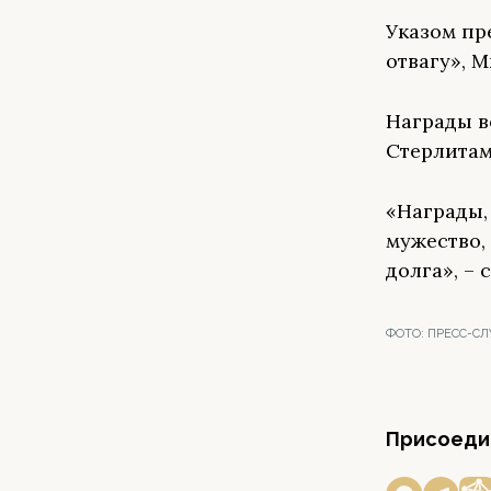
Указом пр
отвагу», 
Награды в
Стерлитам
«Награды,
мужество,
долга», –
ФОТО:
ПРЕСС-СЛ
Присоедин