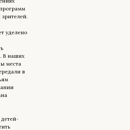
ениях
 программ
 зрителей.
ет уделено
ть
. В наших
ны места
ередали в
ьям
щании
ана
 детей-
тить