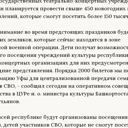
государственных театрально-концертных учрежд
и планируется провести свыше 450 новогодних
влений, которые смогут посетить более 150 тысяч
внимание во время предстоящих праздников буд
их земляков, которые сейчас находятся в зоне
ой военной операции. Дети получат возможнос
го посещения учреждений культуры республики
 концертных организациях для них предусмотре
дние представления. Порядка 2000 билетов мы п
ацию Уфы для централизованной передачи сем
в СВО, - сообщил сегодня на оперативном сове
ства в ЦУРе и. о. министра культуры Башкортост
ухьянов.
всей республике будут организованы посещения
, детей участников СВО, которые не смогут посе