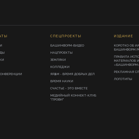
АТЫ
СПЕЦПРОЕКТЫ
ИЗДАНИЕ
И
БАШИНФОРМ-ВИДЕО
КОРОТКО ОБ И
БАШИНФОРМ.Р
ИДЫ
НАЦПРОЕКТЫ
ПРАВИЛА ИСП
КИ
ЗЕМЛЯКИ
МАТЕРИАЛОВ 
«БАШИНФОРМ
КОЛЛЕДЖИ
РЕКЛАМНАЯ С
КОНФЕРЕНЦИИ
ЯРҘАМ - ВРЕМЯ ДОБРЫХ ДЕЛ
ЛОГОТИПЫ
ВРЕМЯ НАУКИ
СЧАСТЬЕ - ЭТО ВМЕСТЕ
МЕДИЙНЫЙ КОННЕКТ-КЛУБ
"ПРОФИ"