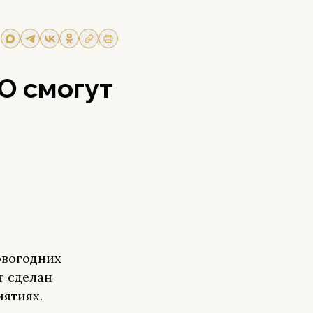
О смогут
овогодних
т сделан
иятиях.