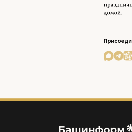
праздничн
домой.
Присоедин