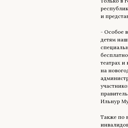
Только в 
республик
и предста
- Особое 
детям наш
специальн
бесплатно
театрах и
на нового
администр
участнико
правитель
Ильнур М
Также по 
инвалидов