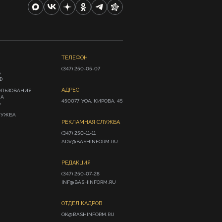
ТЕЛЕФОН
(347) 250-05-07
А
Ф
АДРЕС
ОЛЬЗОВАНИЯ
ИА
450077, УФА, КИРОВА, 45
»
ЛУЖБА
РЕКЛАМНАЯ СЛУЖБА
(347) 250-11-11

ADV@BASHINFORM.RU
РЕДАКЦИЯ
(347) 250-07-28

INF@BASHINFORM.RU
ОТДЕЛ КАДРОВ
OK@BASHINFORM.RU