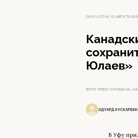
09:07 (UTC+5), 01 АВГУСТА 202
Канадск
сохранит
Юлаев»
ФОТО:
ПРЕСС-СЛУЖБА ХК «С
ЭДУАРД КУСКАРБЕК
В Уфу при