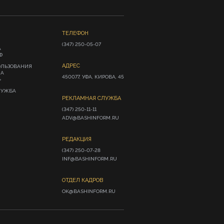
ТЕЛЕФОН
(347) 250-05-07
А
Ф
АДРЕС
ОЛЬЗОВАНИЯ
ИА
450077, УФА, КИРОВА, 45
»
ЛУЖБА
РЕКЛАМНАЯ СЛУЖБА
(347) 250-11-11

ADV@BASHINFORM.RU
РЕДАКЦИЯ
(347) 250-07-28

INF@BASHINFORM.RU
ОТДЕЛ КАДРОВ
OK@BASHINFORM.RU