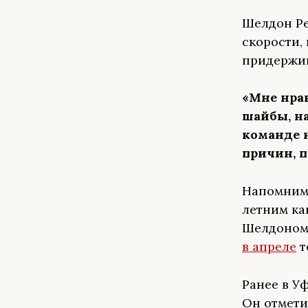
Шелдон Ре
скорости,
придержив
«Мне нрав
шайбы, на
команде н
причин, п
Напомним,
летним ка
Шелдоном 
в апреле
т
Ранее в У
Он отметил