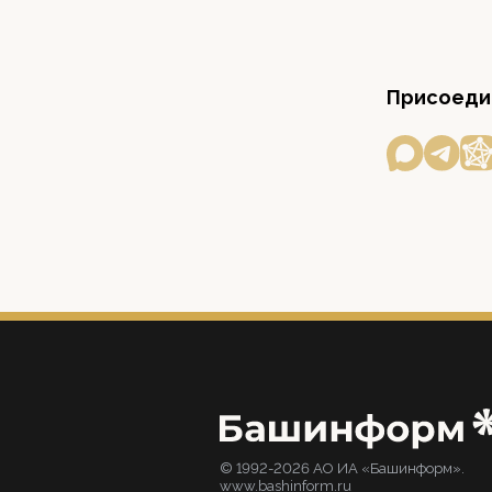
Присоедин
© 1992-2026 АО ИА «Башинформ».
www.bashinform.ru