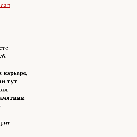
сал
ете
уб.
 карьере,
ли тут
чал
памятник
—
орит