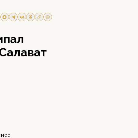
мпал
«Салават
анее