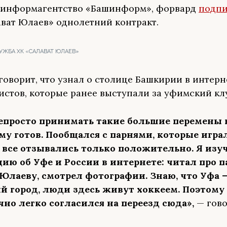
 информагентство «Башинформ», форвард
подпи
ават Юлаев» однолетний контракт.
УЖБА ХК «САЛАВАТ ЮЛАЕВ»
говорит, что узнал о столице Башкирии в интерн
еистов, которые ранее выступали за уфимский кл
епросто принимать такие большие перемены в
ому готов. Пообщался с парнями, которые игра
 все отзывались только положительно. Я изу
ию об Уфе и России в интернете: читал про 
Юлаеву, смотрел фотографии. Знаю, что Уфа 
й город, люди здесь живут хоккеем. Поэтому
чно легко согласился на переезд сюда»,
— гов