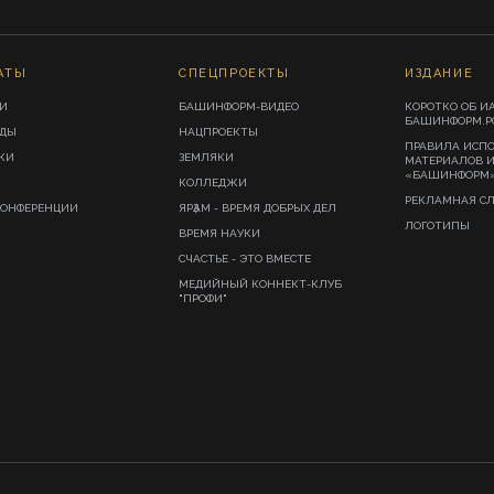
АТЫ
СПЕЦПРОЕКТЫ
ИЗДАНИЕ
И
БАШИНФОРМ-ВИДЕО
КОРОТКО ОБ И
БАШИНФОРМ.Р
ИДЫ
НАЦПРОЕКТЫ
ПРАВИЛА ИСП
КИ
ЗЕМЛЯКИ
МАТЕРИАЛОВ 
«БАШИНФОРМ
КОЛЛЕДЖИ
РЕКЛАМНАЯ С
КОНФЕРЕНЦИИ
ЯРҘАМ - ВРЕМЯ ДОБРЫХ ДЕЛ
ЛОГОТИПЫ
ВРЕМЯ НАУКИ
СЧАСТЬЕ - ЭТО ВМЕСТЕ
МЕДИЙНЫЙ КОННЕКТ-КЛУБ
"ПРОФИ"