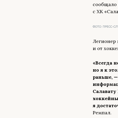
сообщало
с ХК «Сал
ФОТО:
ПРЕСС-СЛ
Легионер 
и от хокк
«Всегда н
но я к эт
раньше, —
информац
Салавату 
хоккейны
я достато
Ремпал.