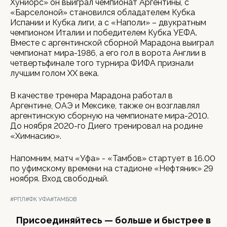
Хуниорс» он выиграл чемпионат Аргентины, с
«Барселоной» становился обладателем Кубка
Испании и Кубка лиги, а с «Наполи» – двукратным
чемпионом Италии и победителем Кубка УЕФА.
Вместе с аргентинской сборной Марадона выиграл
чемпионат мира-1986, а его гол в ворота Англии в
четвертьфинале того турнира ФИФА признали
лучшим голом XX века.
В качестве тренера Марадона работал в
Аргентине, ОАЭ и Мексике, также он возглавлял
аргентинскую сборную на чемпионате мира-2010.
До ноября 2020-го Диего тренировал на родине
«Химнасию».
Напомним, матч «Уфа» - «Тамбов» стартует в 16.00
по уфимскому времени на стадионе «Нефтяник» 29
ноября. Вход свободный.
#РПЛ
#ФК УФА
#ТАМБОВ
Присоединяйтесь — больше и быстрее в