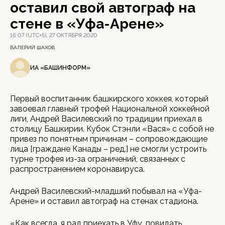
оставил свой автограф на
стене в «Уфа-Арене»
16:07 (UTC+5), 27 ОКТЯБРЯ 2020
ВАЛЕРИЙ ШАХОВ
ИА «БАШИНФОРМ»
Первый воспитанник башкирского хоккея, который
завоевал главный трофей Национальной хоккейной
лиги, Андрей Василевский по традиции приехал в
столицу Башкирии. Кубок Стэнли «Вася» с собой не
привез по понятным причинам – сопровождающие
лица [граждане Канады – ред.] не смогли устроить
турне трофея из-за ограничений, связанных с
распространением коронавируса.
Андрей Василевский-младший побывал на «Уфа-
Арене» и оставил автограф на стенах стадиона.
«Как всегда, я рад приехать в Уфу, повидать