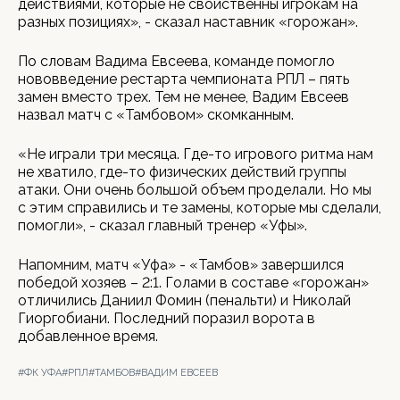
действиями, которые не свойственны игрокам на
разных позициях», - сказал наставник «горожан».
По словам Вадима Евсеева, команде помогло
нововведение рестарта чемпионата РПЛ – пять
замен вместо трех. Тем не менее, Вадим Евсеев
назвал матч с «Тамбовом» скомканным.
«Не играли три месяца. Где-то игрового ритма нам
не хватило, где-то физических действий группы
атаки. Они очень большой объем проделали. Но мы
с этим справились и те замены, которые мы сделали,
помогли», - сказал главный тренер «Уфы».
Напомним, матч «Уфа» - «Тамбов» завершился
победой хозяев – 2:1. Голами в составе «горожан»
отличились Даниил Фомин (пенальти) и Николай
Гиоргобиани. Последний поразил ворота в
добавленное время.
#ФК УФА
#РПЛ
#ТАМБОВ
#ВАДИМ ЕВСЕЕВ