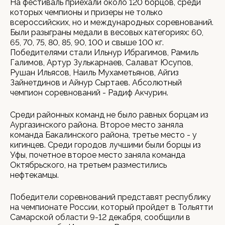
На фестиваль приехали около 120 борцов, среди
которых чемпионы и призеры не только
всероссийских, но и международных соревнований.
Были разыграны медали в весовых категориях: 60,
65, 70, 75, 80, 85, 90, 100 и свыше 100 кг.
Победителями стали Ильнур Ибрагимов, Рамиль
Галимов, Артур Зулькарнаев, Салават Юсупов,
Рушан Ильясов, Наиль Мухаметьянов, Айгиз
Зайнетдинов и Айнур Сыртаев. Абсолютный
чемпион соревнований - Радиф Акчурин.
Среди районных команд не было равных борцам из
Аургазинского района. Второе место заняла
команда Бакалинского района, третье место - у
кигинцев. Среди городов лучшими были борцы из
Уфы, почетное второе место заняла команда
Октябрьского, на третьем разместились
нефтекамцы.
Победители соревнований представят республику
на чемпионате России, который пройдет в Тольятти
Самарской области 9-12 декабря, сообщили в