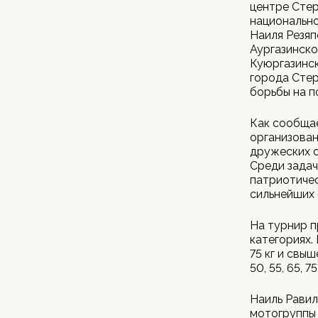
центре Стер
национальн
Наиля Резяп
Аургазинско
Куюргазинск
города Стер
борьбы на п
Как сообща
организован
дружеских 
Среди задач
патриотиче
сильнейших 
На турнир п
категориях.
75 кг и свыш
50, 55, 65, 7
Наиль Равил
мотогруппы 