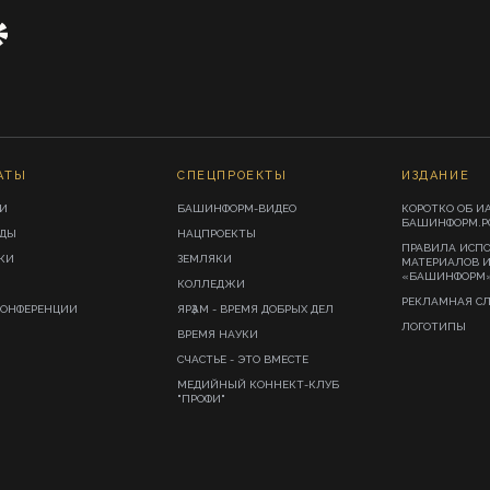
АТЫ
СПЕЦПРОЕКТЫ
ИЗДАНИЕ
И
БАШИНФОРМ-ВИДЕО
КОРОТКО ОБ И
БАШИНФОРМ.Р
ИДЫ
НАЦПРОЕКТЫ
ПРАВИЛА ИСП
КИ
ЗЕМЛЯКИ
МАТЕРИАЛОВ 
«БАШИНФОРМ
КОЛЛЕДЖИ
РЕКЛАМНАЯ С
КОНФЕРЕНЦИИ
ЯРҘАМ - ВРЕМЯ ДОБРЫХ ДЕЛ
ЛОГОТИПЫ
ВРЕМЯ НАУКИ
СЧАСТЬЕ - ЭТО ВМЕСТЕ
МЕДИЙНЫЙ КОННЕКТ-КЛУБ
"ПРОФИ"