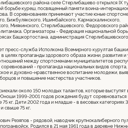
либашевского района селе Стерлибашево открылся IХ т
ой борьбе куреш, посвященный памяти воина-интернацио
ова. В соревнованиях принимают участие юные спортсме
го, Бижбулякского, Ишимбайского, Кармаскалинского,
ого, Миякинского, Стерлибашевского, Федоровского рай
литамака. Организаторы - Федерация национальной борь
оясах Башкортостана, администрация Стерлибашевского
ет пресс-служба Исполкома Всемирного курултая башки
 в целях пропаганды здорового образа жизни, развития и
отношений между спортсменами муниципалитетов респу
 соревнований - пропаганда национальных видов спорта,
ское и духовно-нравственное воспитание молодежи, выя
борцов и повышение мастерства участников.
риехали около 150 молодых талантов, которые выступят 
 Юноши 1999-2001 годов рождения будут соревноваться в
е 75 кг. Дети 2002 года и младше - в весовых категориях 30,
5 и свыше 75 кг.
ович Резяпов - рядовой, наводчик крупнокалиберного пу
погранвойск. Родился в 21 мая 1961 года в деревне Нижн