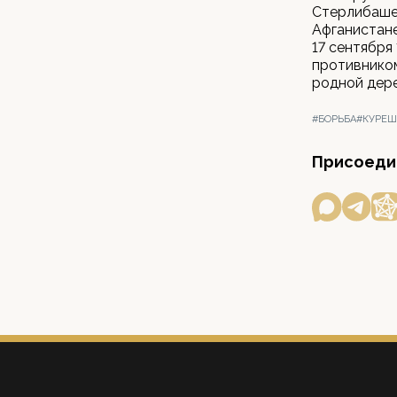
Стерлибашев
Афганистане
17 сентября
противнико
родной дере
#БОРЬБА
#КУРЕШ
Присоедин