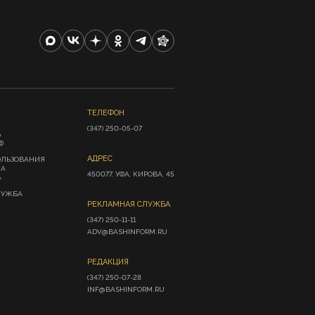
ТЕЛЕФОН
(347) 250-05-07
А
Ф
АДРЕС
ОЛЬЗОВАНИЯ
ИА
450077, УФА, КИРОВА, 45
»
ЛУЖБА
РЕКЛАМНАЯ СЛУЖБА
(347) 250-11-11

ADV@BASHINFORM.RU
РЕДАКЦИЯ
(347) 250-07-28

INF@BASHINFORM.RU