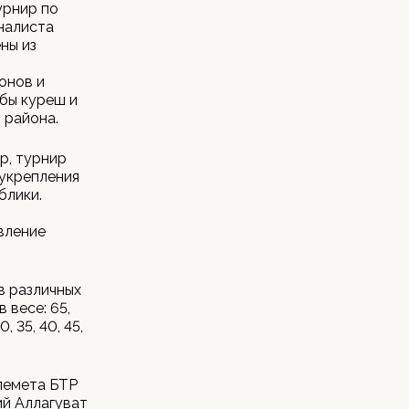
урнир по
налиста
ны из
онов и
бы куреш и
 района.
р, турнир
 укрепления
блики.
вление
в различных
 весе: 65,
 35, 40, 45,
лемета БТР
ий Аллагуват