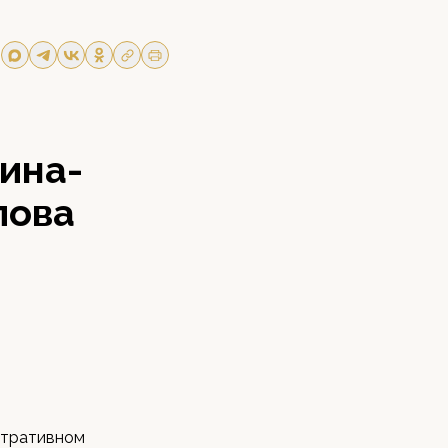
о
ина-
пова
стративном