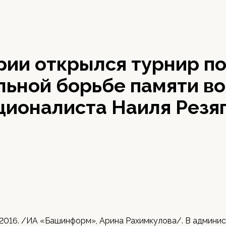
рии открылся турнир п
льной борьбе памяти во
ционалиста Наиля Резя
 2016. /ИА «Башинформ», Арина Рахимкулова/. В админи