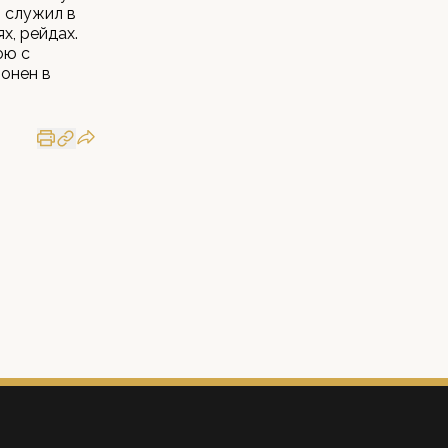
, служил в
х, рейдах.
ою с
онен в