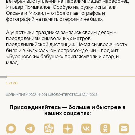
ветеран выступлений на Паралимпиадах марафонец
Ильдар Помыкалов. Особую нагрузку испытали
Оксана и Михаил – отбоя от автографов и
фотографий на память с героями не было.
А участники праздника занялись своим делом –
преодолением символичных метров
предолимпийской дистанции. Некая символичность
была и в музыкальном сопровождении – под хит
«Бурановских бабушек» приплясывали и стар, и
млад.
1 из 20
#ОЛИМПИЗМ
#СОЧИ-2014
#ВОЛОНТЕРСТВО
#МДИ-2013
Присоединяйтесь — больше и быстрее в
наших соцсетях: