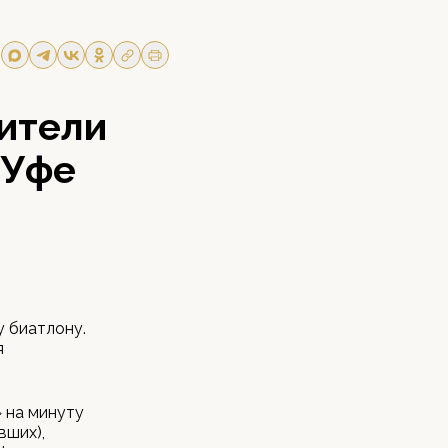
ители
 Уфе
у биатлону.
я
» на минуту
вших),