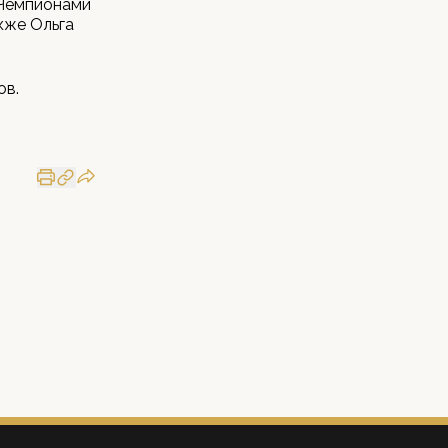
 Чемпионами
кже Ольга
ов.