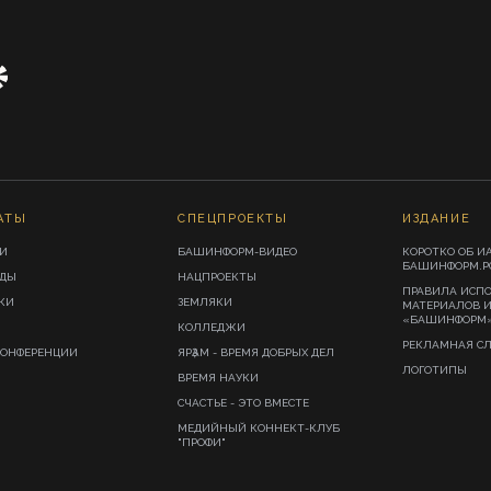
АТЫ
СПЕЦПРОЕКТЫ
ИЗДАНИЕ
И
БАШИНФОРМ-ВИДЕО
КОРОТКО ОБ И
БАШИНФОРМ.Р
ИДЫ
НАЦПРОЕКТЫ
ПРАВИЛА ИСП
КИ
ЗЕМЛЯКИ
МАТЕРИАЛОВ 
«БАШИНФОРМ
КОЛЛЕДЖИ
РЕКЛАМНАЯ С
КОНФЕРЕНЦИИ
ЯРҘАМ - ВРЕМЯ ДОБРЫХ ДЕЛ
ЛОГОТИПЫ
ВРЕМЯ НАУКИ
СЧАСТЬЕ - ЭТО ВМЕСТЕ
МЕДИЙНЫЙ КОННЕКТ-КЛУБ
"ПРОФИ"