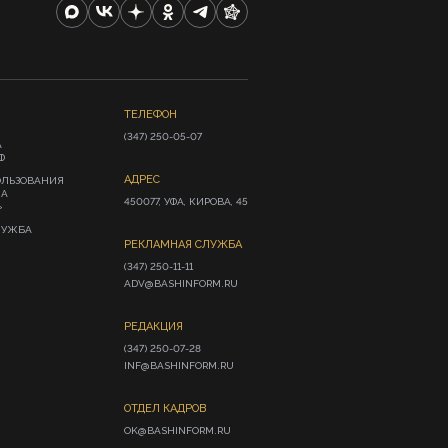
ТЕЛЕФОН
(347) 250-05-07
А
Ф
АДРЕС
ОЛЬЗОВАНИЯ
ИА
450077, УФА, КИРОВА, 45
»
ЛУЖБА
РЕКЛАМНАЯ СЛУЖБА
(347) 250-11-11

ADV@BASHINFORM.RU
РЕДАКЦИЯ
(347) 250-07-28

INF@BASHINFORM.RU
ОТДЕЛ КАДРОВ
OK@BASHINFORM.RU