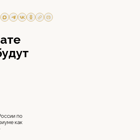
нате
будут
России по
риуме как
–