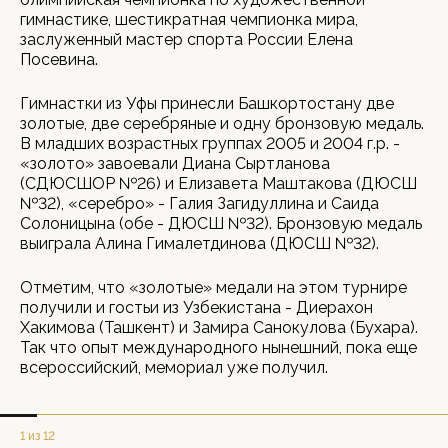
гимнастике, шестикратная чемпионка мира,
заслуженный мастер спорта России Елена
Посевина.
Гимнастки из Уфы принесли Башкортостану две
золотые, две серебряные и одну бронзовую медаль.
В младших возрастных группах 2005 и 2004 г.р. -
«золото» завоевали Диана Сыртланова
(СДЮСШОР №26) и Елизавета Маштакова (ДЮСШ
№32), «серебро» - Галия Загидуллина и Саида
Солоницына (обе - ДЮСШ №32). Бронзовую медаль
выиграла Алина Гималетдинова (ДЮСШ №32).
Отметим, что «золотые» медали на этом турнире
получили и гостьи из Узбекистана - Диерахон
Хакимова (Ташкент) и Замира Санокулова (Бухара).
Так что опыт международного нынешний, пока еще
всероссийский, мемориал уже получил.
1 из 12