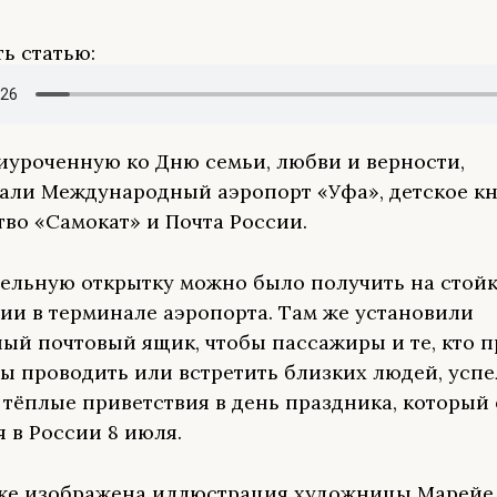
ь статью:
иуроченную ко Дню семьи, любви и верности,
али Международный аэропорт «Уфа», детское к
тво «Самокат» и Почта России.
ельную открытку можно было получить на стой
и в терминале аэропорта. Там же установили
ый почтовый ящик, чтобы пассажиры и те, кто 
бы проводить или встретить близких людей, усп
 тёплые приветствия в день праздника, который
я в России 8 июля.
ке изображена иллюстрация художницы Марейе