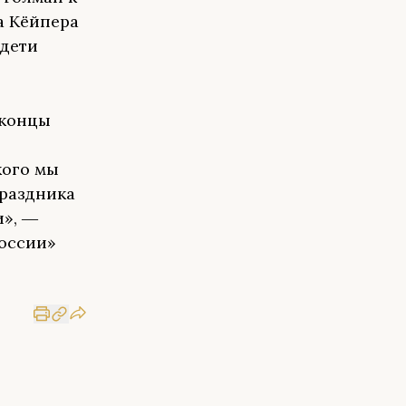
а Кёйпера
 дети
 концы
кого мы
праздника
и», ―
России»