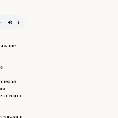
нижное
ке
приехал
ели
 ежегодно
 Толман к