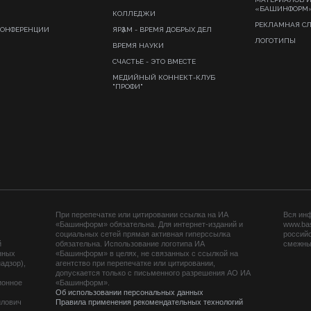
«БАШИНФОРМ
КОЛЛЕДЖИ
РЕКЛАМНАЯ С
КОНФЕРЕНЦИИ
ЯРҘАМ - ВРЕМЯ ДОБРЫХ ДЕЛ
ЛОГОТИПЫ
ВРЕМЯ НАУКИ
СЧАСТЬЕ - ЭТО ВМЕСТЕ
МЕДИЙНЫЙ КОННЕКТ-КЛУБ
"ПРОФИ"
При перепечатке или цитировании ссылка на ИА
Вся ин
«Башинформ» обязательна. Для интернет-изданий и
www.ba
социальных сетей прямая активная гиперссылка
российс
й
обязательна. Использование логотипа ИА
смежных
нных
«Башинформ» в целях, не связанных с ссылкой на
адзор),
агентство при перепечатке или цитировании,
допускается только с письменного разрешения АО ИА
ионное
«Башинформ».
Об использовании персональных данных
йлович
Правила применения рекомендательных технологий