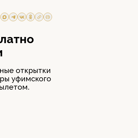
латно
и
ьные открытки
иры уфимского
вылетом.