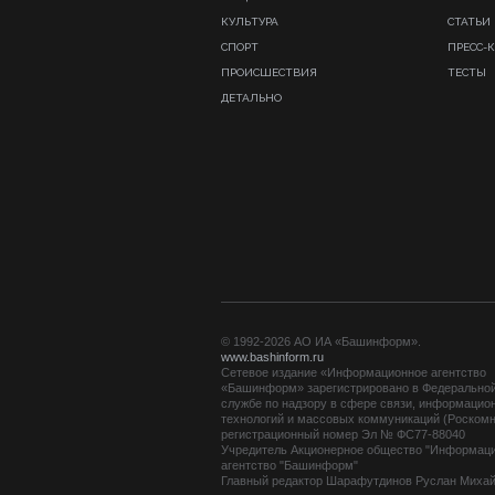
КУЛЬТУРА
СТАТЬИ
СПОРТ
ПРЕСС-
ПРОИСШЕСТВИЯ
ТЕСТЫ
ДЕТАЛЬНО
© 1992-2026 АО ИА «Башинформ».
www.bashinform.ru
Сетевое издание «Информационное агентство
«Башинформ» зарегистрировано в Федерально
службе по надзору в сфере связи, информацио
технологий и массовых коммуникаций (Роскомн
регистрационный номер Эл № ФС77-88040
Учредитель Акционерное общество "Информац
агентство "Башинформ"
Главный редактор Шарафутдинов Руслан Миха