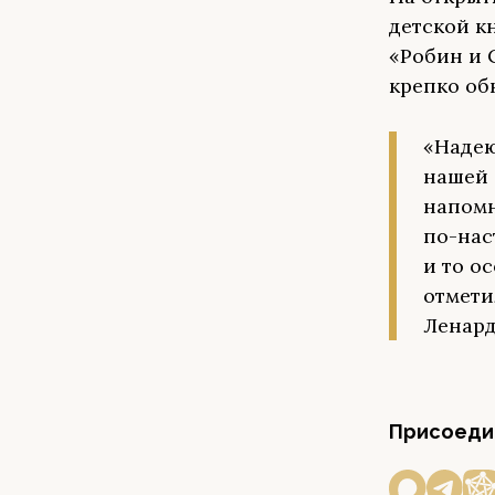
детской к
«Робин и 
крепко об
«Надею
нашей 
напомн
по-нас
и то о
отмети
Ленард
Присоедин