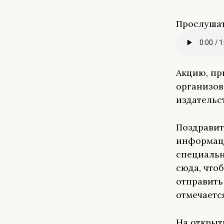
Прослушат
Акцию, пр
организов
издательс
Поздравит
информаци
специальн
сюда, что
отправить
отмечаетс
На открыт