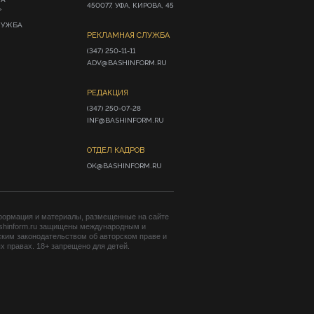
450077, УФА, КИРОВА, 45
»
ЛУЖБА
РЕКЛАМНАЯ СЛУЖБА
(347) 250-11-11

ADV@BASHINFORM.RU
РЕДАКЦИЯ
(347) 250-07-28

INF@BASHINFORM.RU
ОТДЕЛ КАДРОВ
OK@BASHINFORM.RU
формация и материалы, размещенные на сайте
shinform.ru защищены международным и
ким законодательством об авторском праве и
 правах. 18+ запрещено для детей.