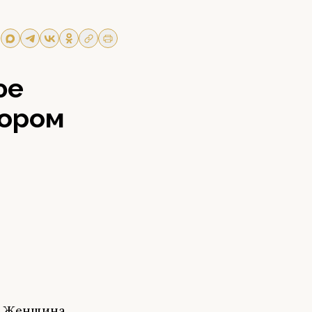
фе
сором
. Женщина