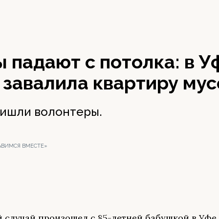
 падают с потолка: в У
 завалила квартиру му
ишли волонтеры.
РАВИМСЯ ВМЕСТЕ»
случай произошел с 85-летней бабушкой в Уфе