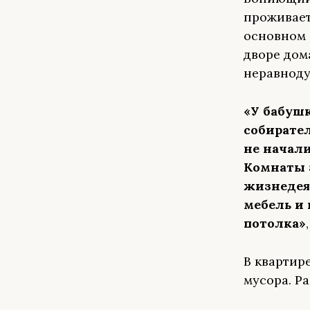
проживает
основном 
дворе дом
неравнод
«У бабушк
собирател
не начали
Комнаты 
жизнедея
мебель и 
потолка»
В квартир
мусора. Р