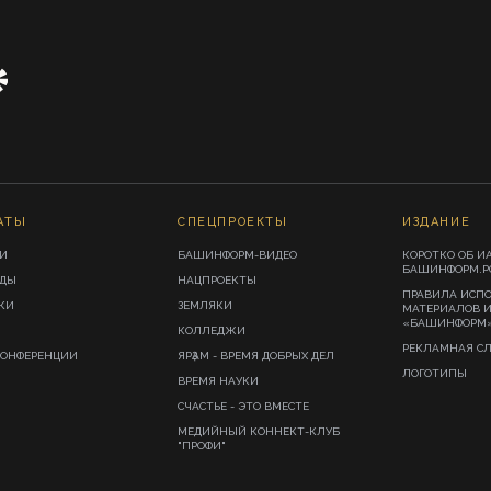
АТЫ
СПЕЦПРОЕКТЫ
ИЗДАНИЕ
И
БАШИНФОРМ-ВИДЕО
КОРОТКО ОБ И
БАШИНФОРМ.Р
ИДЫ
НАЦПРОЕКТЫ
ПРАВИЛА ИСП
КИ
ЗЕМЛЯКИ
МАТЕРИАЛОВ 
«БАШИНФОРМ
КОЛЛЕДЖИ
РЕКЛАМНАЯ С
КОНФЕРЕНЦИИ
ЯРҘАМ - ВРЕМЯ ДОБРЫХ ДЕЛ
ЛОГОТИПЫ
ВРЕМЯ НАУКИ
СЧАСТЬЕ - ЭТО ВМЕСТЕ
МЕДИЙНЫЙ КОННЕКТ-КЛУБ
"ПРОФИ"