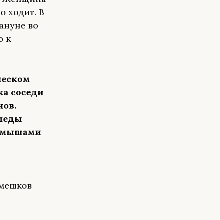
о ходит. В
ануне во
ю к
ческом
ка соседи
нов.
следы
е мышами
 мешков