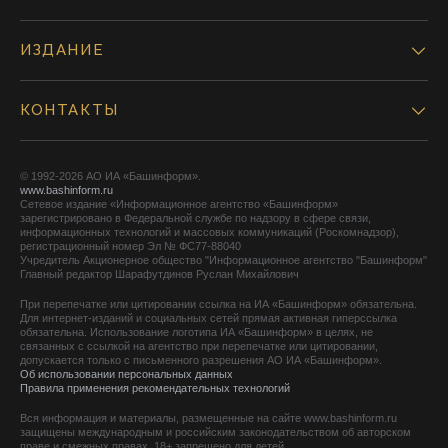
ИЗДАНИЕ
КОНТАКТЫ
© 1992-2026 АО ИА «Башинформ».
www.bashinform.ru
Сетевое издание «Информационное агентство «Башинформ»
зарегистрировано в Федеральной службе по надзору в сфере связи,
информационных технологий и массовых коммуникаций (Роскомнадзор),
регистрационный номер Эл № ФС77-88040
Учредитель Акционерное общество "Информационное агентство "Башинформ"
Главный редактор Шарафутдинов Руслан Михайлович
При перепечатке или цитировании ссылка на ИА «Башинформ» обязательна.
Для интернет-изданий и социальных сетей прямая активная гиперссылка
обязательна. Использование логотипа ИА «Башинформ» в целях, не
связанных с ссылкой на агентство при перепечатке или цитировании,
допускается только с письменного разрешения АО ИА «Башинформ».
Об использовании персональных данных
Правила применения рекомендательных технологий
Вся информация и материалы, размещенные на сайте www.bashinform.ru
защищены международным и российским законодательством об авторском
праве и смежных правах. 18+ запрещено для детей.