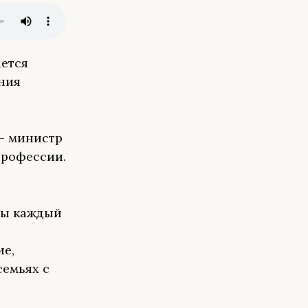
ается
ния
— министр
профессии.
 Вы каждый
й
ие,
семьях с