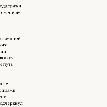
поддержки
том числе
й военной
кого
ции
ющихся
й путь
ьные
бойцами
тие
подчеркнул