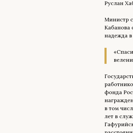
Руслан Ха
Министр с
Кабанова 
надежда в
«Спаси
велени
Государст
работнико
фонда Рос
награжден
в том чис
лет в служ
Гафурийск
расстояни