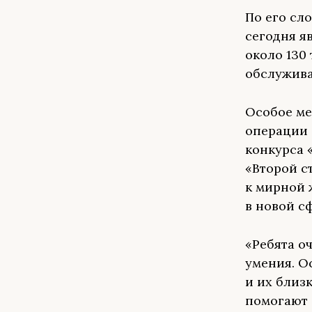
По его сл
сегодня я
около 130
обслужива
Особое ме
операции 
конкурса 
«Второй с
к мирной
в новой с
«Ребята о
умения. О
и их близ
помогают 