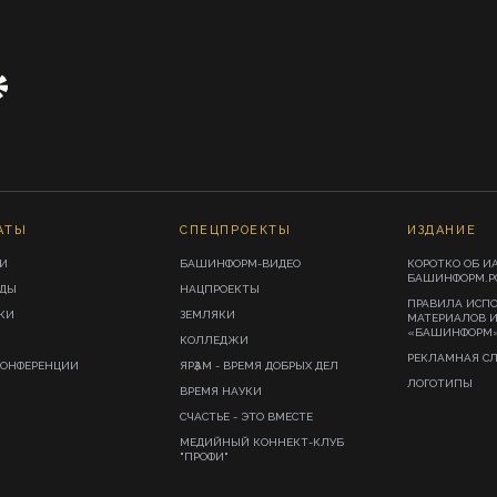
АТЫ
СПЕЦПРОЕКТЫ
ИЗДАНИЕ
И
БАШИНФОРМ-ВИДЕО
КОРОТКО ОБ И
БАШИНФОРМ.Р
ИДЫ
НАЦПРОЕКТЫ
ПРАВИЛА ИСП
КИ
ЗЕМЛЯКИ
МАТЕРИАЛОВ 
«БАШИНФОРМ
КОЛЛЕДЖИ
РЕКЛАМНАЯ С
КОНФЕРЕНЦИИ
ЯРҘАМ - ВРЕМЯ ДОБРЫХ ДЕЛ
ЛОГОТИПЫ
ВРЕМЯ НАУКИ
СЧАСТЬЕ - ЭТО ВМЕСТЕ
МЕДИЙНЫЙ КОННЕКТ-КЛУБ
"ПРОФИ"