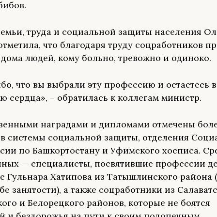
бибов.
емьи, труда и социальной защиты населения Ол
отметила, что благодаря труду соцработников п
 дома людей, кому больно, тревожно и одиноко.
бо, что вы выбрали эту профессию и остаетесь в
ю сердца», – обратилась к коллегам министр.
венными наградами и дипломами отмечены боле
в системы социальной защиты, отделения Соци
сии по Башкортостану и Уфимского хосписа. Ср
ных — специалисты, посвятившие профессии дес
ле Гульнара Хатипова из Татышлинского района 
бе занятости), а также соцработники из Салаватс
ого и Белорецкого районов, которые не боятся
й и бездорожья на пути к своим подопечным.