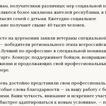
овам, получателями различных мер социальной 
вляются более миллиона жителей республики, в 
 тысяч семей с детьми. Ежегодно социальное
ние получают свыше 40 тысяч человек.
сто на церемонии заняли ветераны специально
— победители регионального этапа всероссийс
«Лучший по профессии» в специальной номина
тарт». Конкурс поддерживает бойцов, возвраща
 жизни и продолжающих свой профессиональны
фере.
чень достойно представили свои профессионал
собые слова благодарности — за вашу работу с 
кими. Ваши чуткость, внимание и искреннее учас
быстрее адаптироваться к новым условиям», — 