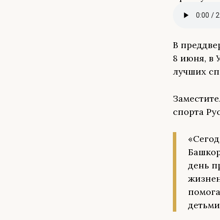
В преддве
8 июня, в
лучших сп
Заместите
спорта Ру
«Сегод
Башкор
день п
жизнен
помога
детьми