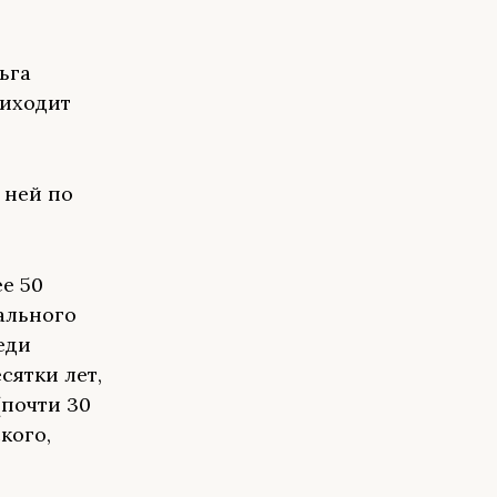
ьга
риходит
 ней по
е 50
ального
еди
ятки лет,
(почти 30
кого,