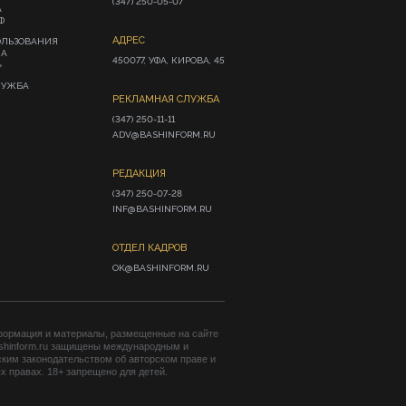
(347) 250-05-07
А
Ф
АДРЕС
ОЛЬЗОВАНИЯ
ИА
450077, УФА, КИРОВА, 45
»
ЛУЖБА
РЕКЛАМНАЯ СЛУЖБА
(347) 250-11-11

ADV@BASHINFORM.RU
РЕДАКЦИЯ
(347) 250-07-28

INF@BASHINFORM.RU
ОТДЕЛ КАДРОВ
OK@BASHINFORM.RU
формация и материалы, размещенные на сайте
shinform.ru защищены международным и
ким законодательством об авторском праве и
 правах. 18+ запрещено для детей.