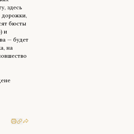
у, здесь
 дорожки,
сят бюсты
) и
ва — будет
а, на
новшество
цене