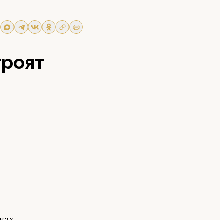
троят
ках