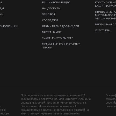
И
БАШИНФОРМ-ВИДЕО
КОРОТКО ОБ И
БАШИНФОРМ.Р
ИДЫ
НАЦПРОЕКТЫ
ПРАВИЛА ИСП
КИ
ЗЕМЛЯКИ
МАТЕРИАЛОВ 
«БАШИНФОРМ
КОЛЛЕДЖИ
РЕКЛАМНАЯ С
КОНФЕРЕНЦИИ
ЯРҘАМ - ВРЕМЯ ДОБРЫХ ДЕЛ
ЛОГОТИПЫ
ВРЕМЯ НАУКИ
СЧАСТЬЕ - ЭТО ВМЕСТЕ
МЕДИЙНЫЙ КОННЕКТ-КЛУБ
"ПРОФИ"
При перепечатке или цитировании ссылка на ИА
Вся ин
«Башинформ» обязательна. Для интернет-изданий и
www.ba
социальных сетей прямая активная гиперссылка
российс
й
обязательна. Использование логотипа ИА
смежных
нных
«Башинформ» в целях, не связанных с ссылкой на
адзор),
агентство при перепечатке или цитировании,