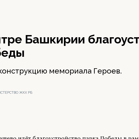
нтре Башкирии благоус
беды
конструкцию мемориала Героев.
ИСТЕРСТВО ЖКХ РБ
ашево идёт благоустройство парка Победы в рам