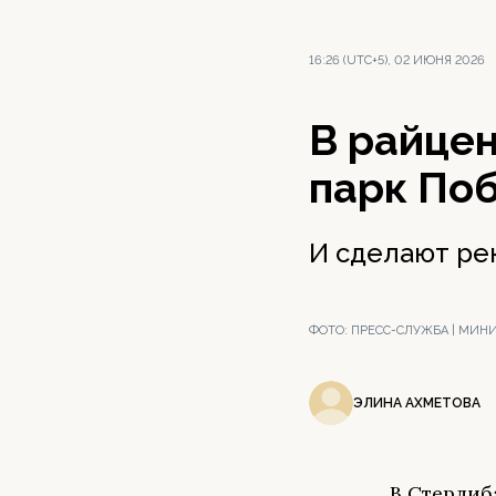
16:26 (UTC+5), 02 ИЮНЯ 2026
В райце
парк По
И сделают ре
ФОТО:
ПРЕСС-СЛУЖБА | МИН
ЭЛИНА АХМЕТОВА
В Стерлиб