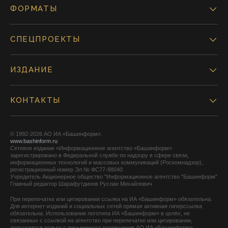
ФОРМАТЫ
СПЕЦПРОЕКТЫ
ИЗДАНИЕ
КОНТАКТЫ
© 1992-2026 АО ИА «Башинформ».
www.bashinform.ru
Сетевое издание «Информационное агентство «Башинформ»
зарегистрировано в Федеральной службе по надзору в сфере связи,
информационных технологий и массовых коммуникаций (Роскомнадзор),
регистрационный номер Эл № ФС77-88040
Учредитель Акционерное общество "Информационное агентство "Башинформ"
Главный редактор Шарафутдинов Руслан Михайлович
При перепечатке или цитировании ссылка на ИА «Башинформ» обязательна.
Для интернет-изданий и социальных сетей прямая активная гиперссылка
обязательна. Использование логотипа ИА «Башинформ» в целях, не
связанных с ссылкой на агентство при перепечатке или цитировании,
допускается только с письменного разрешения АО ИА «Башинформ».