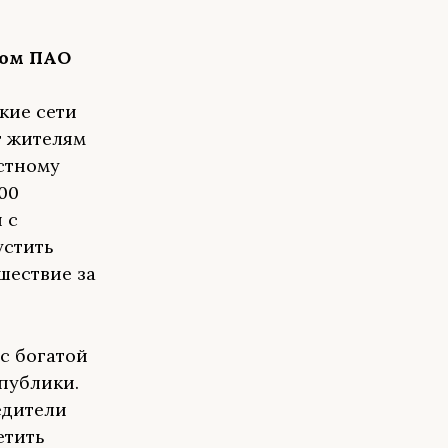
том
ПАО
кие сети
т жителям
стному
00
 с
устить
шествие за
с богатой
публики.
едители
етить