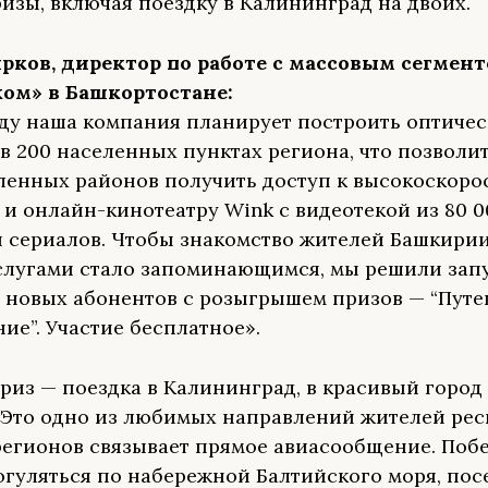
изы, включая поездку в Калининград на двоих.
рков, директор по работе с массовым сегмен
ком» в Башкортостане:
оду наша компания планирует построить оптичес
 в 200 населенных пунктах региона, что позволи
ленных районов получить доступ к высокоскоро
 и онлайн-кинотеатру Wink с видеотекой из 80 0
 сериалов. Чтобы знакомство жителей Башкирии
лугами стало запоминающимся, мы решили зап
 новых абонентов с розыгрышем призов — “Путе
ие”. Участие бесплатное».
риз — поездка в Калининград, в красивый город 
 Это одно из любимых направлений жителей рес
егионов связывает прямое авиасообщение. Поб
огуляться по набережной Балтийского моря, пос