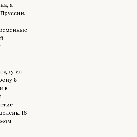
на, а
 Пруссии.
временные
ой
с
 одну из
фону 8
и в
а
астие
делены 16
ямом