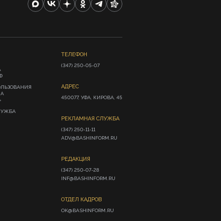
ТЕЛЕФОН
(347) 250-05-07
А
Ф
АДРЕС
ОЛЬЗОВАНИЯ
ИА
450077, УФА, КИРОВА, 45
»
ЛУЖБА
РЕКЛАМНАЯ СЛУЖБА
(347) 250-11-11

ADV@BASHINFORM.RU
РЕДАКЦИЯ
(347) 250-07-28

INF@BASHINFORM.RU
ОТДЕЛ КАДРОВ
OK@BASHINFORM.RU