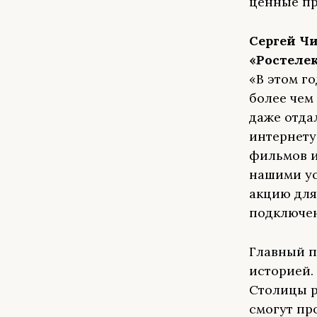
ценные пр
Сергей Чи
«Ростеле
«В этом г
более чем
даже отда
интернету
фильмов и
нашими ус
акцию для
подключен
Главный п
историей.
Столицы р
смогут пр