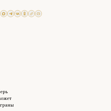
перь
может
ыграны