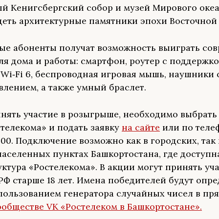
й Кенигсбергский собор и музей Мирового океа
деть архитектурные памятники эпохи Восточной
ые абоненты получат возможность выиграть со
ля дома и работы: смартфон, роутер с поддержк
 Wi‑Fi 6, беспроводная игровая мышь, наушники 
лением, а также умный браслет.
нять участие в розыгрыше, необходимо выбрать
стелекома» и подать заявку
на сайте
или по теле
 00. Подключение возможно как в городских, так 
населенных пунктах Башкортостана, где доступн
ктура «Ростелекома». В акции могут принять уч
РФ старше 18 лет. Имена победителей будут опре
пользованием генератора случайных чисел в пр
ообществе VK «Ростелеком в Башкортостане».