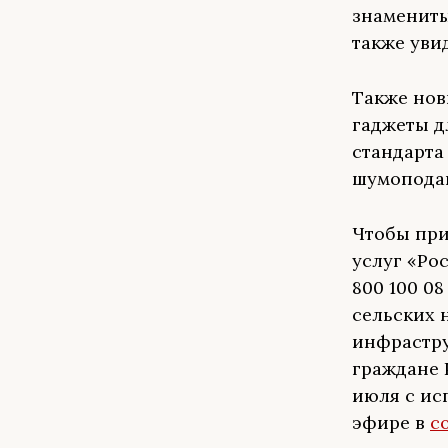
знамениты
также уви
Также нов
гаджеты д
стандарта
шумоподав
Чтобы при
услуг «Ро
800 100 08
сельских 
инфрастру
граждане 
июля с ис
эфире в
с