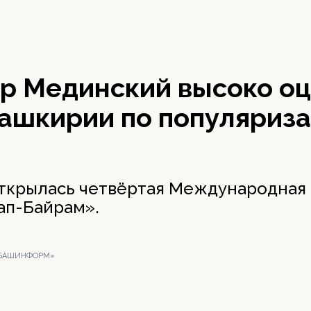
р Мединский высоко о
Башкирии по популяриз
ткрылась четвёртая Международная
ап-Байрам».
 «БАШИНФОРМ»