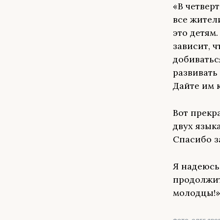
«В четвер
все жител
это детям.
зависит, 
добиватьс
развивать
Дайте им 
Вот прекр
двух языка
Спасибо з
Я надеюсь
продолжит
молодцы!»