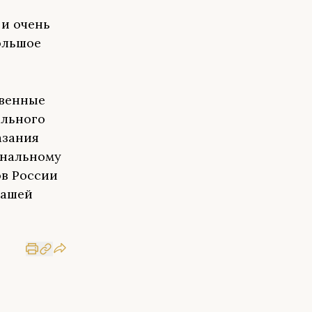
 и очень
ольшое
твенные
ального
азания
ональному
ов России
нашей