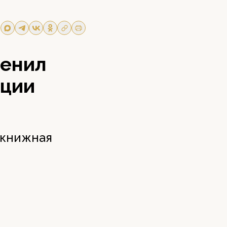
ценил
ации
 книжная