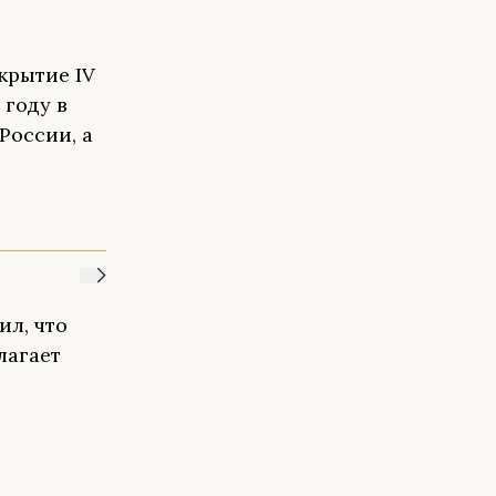
крытие IV
году в
России, а
л, что
лагает