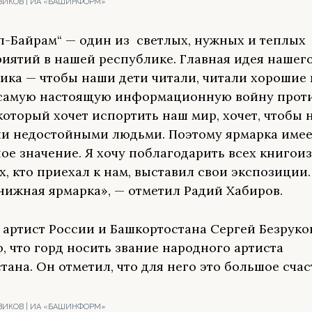
ВИКОВ | ИА «БАШИНФОРМ»
п-Байрам“ — один из светлых, нужных и теплых
иятий в нашей республике. Главная идея нашег
ика — чтобы наши дети читали, читали хорошие
самую настоящую информационную войну прот
 который хочет испортить наш мир, хочет, чтобы 
и недостойными людьми. Поэтому ярмарка имее
ое значение. Я хочу поблагодарить всех книгоиз
ех, кто приехал к нам, выставил свои экспозиции
книжная ярмарка», — отметил Радий Хабиров.
артист России и Башкортостана Сергей Безруко
о, что горд носить звание народного артиста
ана. Он отметил, что для него это большое счас
ВИКОВ | ИА «БАШИНФОРМ»