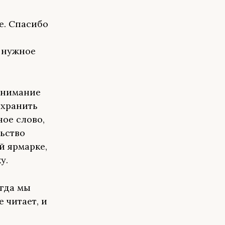
ке. Спасибо
 нужное
внимание
охранить
ое слово,
льство
й ярмарке,
у.
огда мы
 читает, и