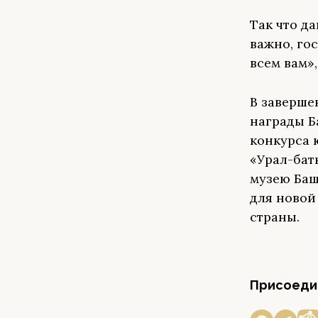
Так что д
важно, го
всем вам»,
В заверше
награды Б
конкурса 
«Урал-бат
музею Баш
для новой
страны.
Присоедин