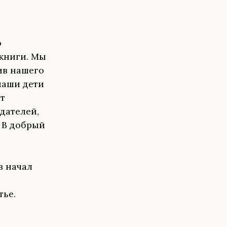
о
 книги. Мы
ив нашего
наши дети
т
дателей,
. В добрый
в начал
тье.