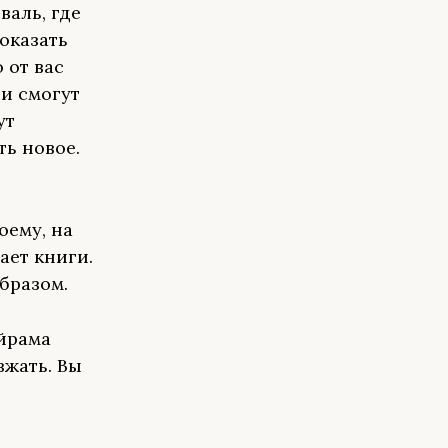
валь, где
оказать
 от вас
ни смогут
ут
ть новое.
оему, на
ает книги.
бразом.
айрама
зжать. Вы