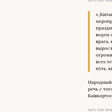
ФОТО:
ОЛЕГ ЯРО
«„Кита
меропр
праздн
ведем 
врага,
выросл
огромн
всех т
путь, 
Народный 
речь с тог
Башкортост
ФОТО:
ОЛЕГ ЯРО