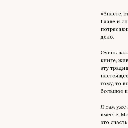
«Знаете, э
Главе и с
потрясающ
дело.
Очень важ
книге, жи
эту тради
настоящее
тому, то 
большое к
Я сам уже 
вместе. Мо
это счасть