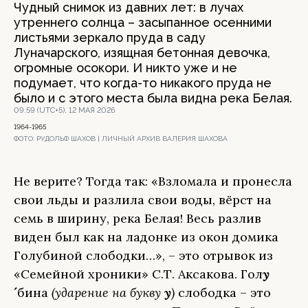
Чудный снимок из давних лет: в лучах
утреннего солнца – засыпанное осенними
листьями зеркало пруда в саду
Луначарского, изящная бетонная девочка,
огромные осокори. И никто уже и не
подумает, что когда-то никакого пруда не
было и с этого места была видна река Белая.
09:59 (UTC+5), 12 МАЯ 2026
1964-1965
ФОТО:
РУДОЛЬФ ШАХОВ | ЛИЧНЫЙ АРХИВ ВАЛЕРИЯ ШАХОВА
Не верите? Тогда так: «Взломала и пронесла
свои льды и разлила свои воды, вёрст на
семь в ширину, река Белая! Весь разлив
виден был как на ладонке из окон домика
Голубиной слободки…», – это отрывок из
«Семейной хроники» С.Т. Аксакова. Гол
у
´
бина
(ударение на букву
у
)
слободка – это