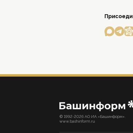
Присоедин
© 1992-2026 АО ИА «Башинформ».
www.bashinform.ru