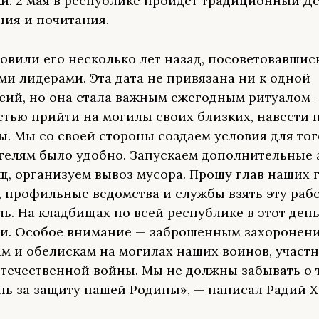
и. 2 мая в республике пройдёт традиционный Д
ия и почитания.
овили его несколько лет назад, посоветовавшис
ми лидерами. Эта дата не привязана ни к одной
сий, но она стала важным ежегодным ритуалом 
тью прийти на могилы своих близких, навести 
ы. Мы со своей стороны создаем условия для тог
елям было удобно. Запускаем дополнительные 
щ, организуем вывоз мусора. Прошу глав наших 
, профильные ведомства и службы взять эту раб
ль. На кладбищах по всей республике в этот ден
и. Особое внимание — заброшенным захоронени
м и обелискам на могилах наших воинов, участ
течественной войны. Мы не должны забывать о т
нь за защиту нашей Родины», — написал Радий Х