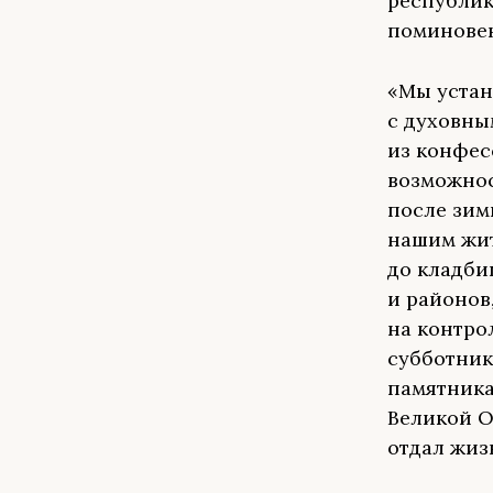
республик
поминовен
«Мы устан
с духовны
из конфес
возможнос
после зим
нашим жит
до кладби
и районов
на контро
субботник
памятника
Великой О
отдал жиз