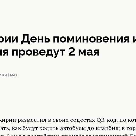
рии День поминовения 
я проведут 2 мая
ОВА | МАХ
кирии разместил в своих соцсетях QR-код, по ко
ать, как будут ходить автобусы до кладбищ в го