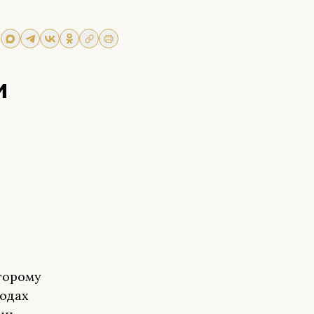
и
торому
родах