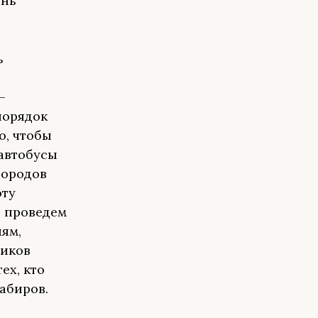
ень
ь
—
порядок
о, чтобы
автобусы
городов
оту
ь проведем
ям,
ников
ех, кто
абиров.