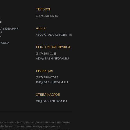
ТЕЛЕФОН
(347) 250-05-07
А
Ф
АДРЕС
ОЛЬЗОВАНИЯ
ИА
450077, УФА, КИРОВА, 45
»
ЛУЖБА
РЕКЛАМНАЯ СЛУЖБА
(347) 250-11-11

ADV@BASHINFORM.RU
РЕДАКЦИЯ
(347) 250-07-28

INF@BASHINFORM.RU
ОТДЕЛ КАДРОВ
OK@BASHINFORM.RU
формация и материалы, размещенные на сайте
shinform.ru защищены международным и