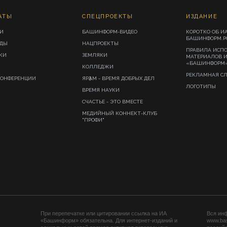
АТЫ
СПЕЦПРОЕКТЫ
ИЗДАНИЕ
И
БАШИНФОРМ-ВИДЕО
КОРОТКО ОБ И
БАШИНФОРМ.Р
ИДЫ
НАЦПРОЕКТЫ
ПРАВИЛА ИСП
КИ
ЗЕМЛЯКИ
МАТЕРИАЛОВ 
«БАШИНФОРМ
КОЛЛЕДЖИ
РЕКЛАМНАЯ С
КОНФЕРЕНЦИИ
ЯРҘАМ - ВРЕМЯ ДОБРЫХ ДЕЛ
ЛОГОТИПЫ
ВРЕМЯ НАУКИ
СЧАСТЬЕ - ЭТО ВМЕСТЕ
МЕДИЙНЫЙ КОННЕКТ-КЛУБ
"ПРОФИ"
При перепечатке или цитировании ссылка на ИА
Вся ин
«Башинформ» обязательна. Для интернет-изданий и
www.ba