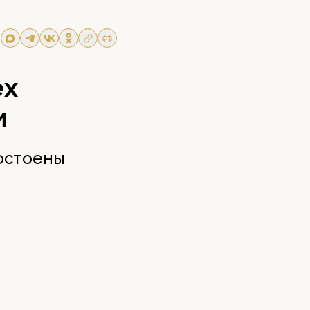
ех
и
достоены