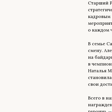
Старший Р
стратегич
кадровым 
мероприят
о каждом 
В семье С
смену. Ал
на байдар
в чемпион
Наталья М
становила
свои дости
Всего в н
награждены
героинь — 