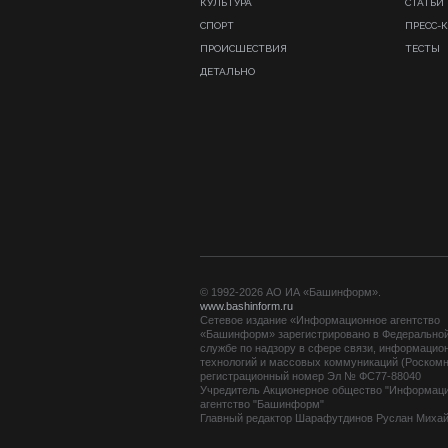
КУЛЬТУРА
СТАТЬИ
СПОРТ
ПРЕСС-
ПРОИСШЕСТВИЯ
ТЕСТЫ
ДЕТАЛЬНО
© 1992-2026 АО ИА «Башинформ».
www.bashinform.ru
Сетевое издание «Информационное агентство
«Башинформ» зарегистрировано в Федерально
службе по надзору в сфере связи, информацио
технологий и массовых коммуникаций (Роскомн
регистрационный номер Эл № ФС77-88040
Учредитель Акционерное общество "Информац
агентство "Башинформ"
Главный редактор Шарафутдинов Руслан Миха