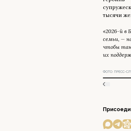
супружеск
тысячи же
«2026-й в
семьи, — н
чтобы таки
их поддерж
ФОТО:
ПРЕСС-СЛ
Присоедин