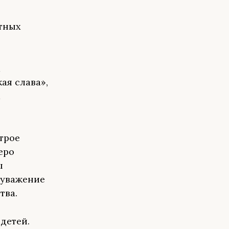
тных
а
ая слава»,
а
трое
еро
ы
 уважение
тва.
 детей.