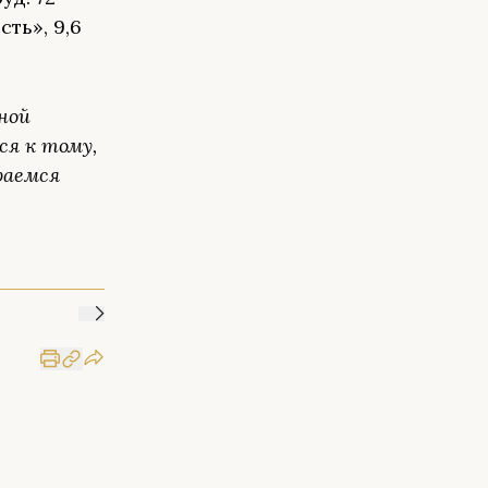
ть», 9,6
ной
ся к тому,
раемся