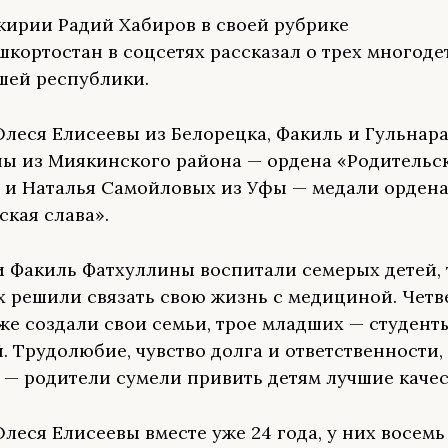
кирии Радий Хабиров в своей рубрике
ортостан в соцсетях рассказал о трех многоде
шей республики.
Олеся Елисеевы из Белорецка, Факиль и Гульнар
ы из Миякинского района — ордена «Родительск
 и Наталья Самойловых из Уфы — медали орден
ская слава».
и Факиль Фатхуллины воспитали семерых детей, 
х решили связать свою жизнь с медициной. Четв
же создали свои семьи, трое младших — студент
. Трудолюбие, чувство долга и ответственности,
 — родители сумели привить детям лучшие качес
леся Елисеевы вместе уже 24 года, у них восемь