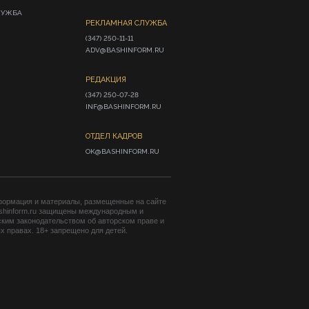
ЛУЖБА
РЕКЛАМНАЯ СЛУЖБА
(347) 250-11-11

ADV@BASHINFORM.RU
РЕДАКЦИЯ
(347) 250-07-28

INF@BASHINFORM.RU
ОТДЕЛ КАДРОВ
OK@BASHINFORM.RU
формация и материалы, размещенные на сайте
shinform.ru защищены международным и
ким законодательством об авторском праве и
 правах. 18+ запрещено для детей.