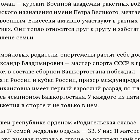
оман — курсант Военной академии ракетных во
еского назначения имени Петра Великого, мечтае
военным. Елисеевы активно участвуют в разных
иях. Они тепло относятся друг к другу и заботят
члене семьи.
амойловых родители-спортсмены растят себе д
ександр Владимирович — мастер спорта СССР в г
ке, в составе сборной Башкортостана побеждал
ате России и кубке России, призер международн
ихайловна имеет первый взрослый разряд по пл
сь чемпионом Башкортостана. У каждого из пяти
жения в спорте и не только в нем.
ашей республике орденом «Родительская слава»
 17 семей, медалью ордена — 33. У нас 11 матере
это высшая награда в стране за родительский тр