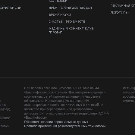
КОЛЛЕДЖИ
РЕКЛАМНАЯ С
КОНФЕРЕНЦИИ
ЯРҘАМ - ВРЕМЯ ДОБРЫХ ДЕЛ
ЛОГОТИПЫ
ВРЕМЯ НАУКИ
СЧАСТЬЕ - ЭТО ВМЕСТЕ
МЕДИЙНЫЙ КОННЕКТ-КЛУБ
"ПРОФИ"
При перепечатке или цитировании ссылка на ИА
Вся ин
«Башинформ» обязательна. Для интернет-изданий и
www.ba
социальных сетей прямая активная гиперссылка
российс
й
обязательна. Использование логотипа ИА
смежных
нных
«Башинформ» в целях, не связанных с ссылкой на
адзор),
агентство при перепечатке или цитировании,
допускается только с письменного разрешения АО ИА
ионное
«Башинформ».
Об использовании персональных данных
йлович
Правила применения рекомендательных технологий