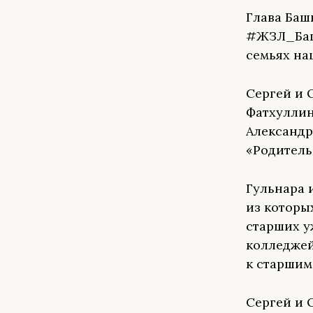
Глава Баш
#ЖЗЛ_Башк
семьях на
Сергей и 
Фатхуллин
Александр
«Родитель
Гульнара 
из которы
старших у
колледжей
к старшим
Сергей и О