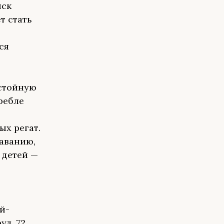
йск
т стать
ся
остойную
ребле
ых регат.
аванию,
 детей —
й-
уд. 72