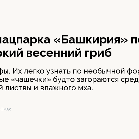
 нацпарка «Башкирия» п
ркий весенний гриб
фы. Их легко узнать по необычной фо
ые «чашечки» будто загораются сре
 листвы и влажного мха.
 | МАХ