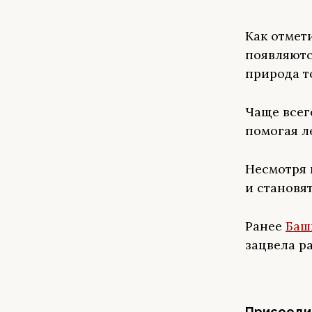
Как отмет
появляютс
природа т
Чаще всег
помогая л
Несмотря 
и становя
Ранее
Баш
зацвела р
Присоедин