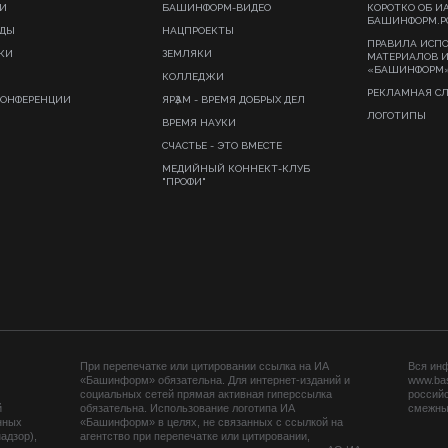
И
БАШИНФОРМ-ВИДЕО
КОРОТКО ОБ И
БАШИНФОРМ.Р
ИДЫ
НАЦПРОЕКТЫ
ПРАВИЛА ИСП
КИ
ЗЕМЛЯКИ
МАТЕРИАЛОВ 
«БАШИНФОРМ
КОЛЛЕДЖИ
РЕКЛАМНАЯ С
КОНФЕРЕНЦИИ
ЯРҘАМ - ВРЕМЯ ДОБРЫХ ДЕЛ
ЛОГОТИПЫ
ВРЕМЯ НАУКИ
СЧАСТЬЕ - ЭТО ВМЕСТЕ
МЕДИЙНЫЙ КОННЕКТ-КЛУБ
"ПРОФИ"
При перепечатке или цитировании ссылка на ИА
Вся ин
«Башинформ» обязательна. Для интернет-изданий и
www.ba
социальных сетей прямая активная гиперссылка
российс
й
обязательна. Использование логотипа ИА
смежных
нных
«Башинформ» в целях, не связанных с ссылкой на
адзор),
агентство при перепечатке или цитировании,