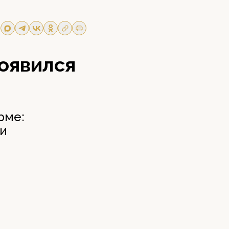
оявился
рме:
ди