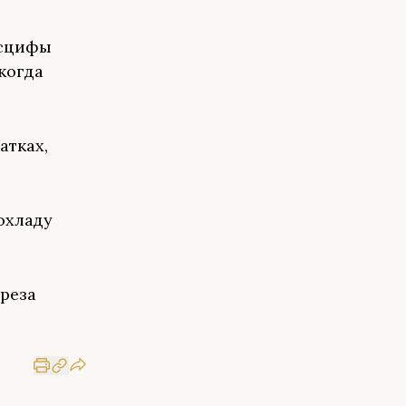
осцифы
когда
атках,
охладу
реза