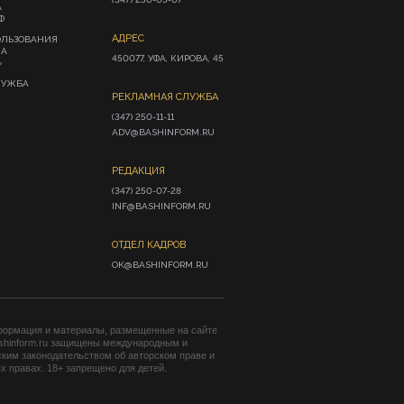
А
Ф
АДРЕС
ОЛЬЗОВАНИЯ
ИА
450077, УФА, КИРОВА, 45
»
ЛУЖБА
РЕКЛАМНАЯ СЛУЖБА
(347) 250-11-11

ADV@BASHINFORM.RU
РЕДАКЦИЯ
(347) 250-07-28

INF@BASHINFORM.RU
ОТДЕЛ КАДРОВ
OK@BASHINFORM.RU
формация и материалы, размещенные на сайте
shinform.ru защищены международным и
ким законодательством об авторском праве и
 правах. 18+ запрещено для детей.