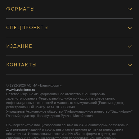
ФОРМАТЫ
СПЕЦПРОЕКТЫ
ИЗДАНИЕ
КОНТАКТЫ
© 1992-2026 АО ИА «Башинформ».
www.bashinform.ru
Сетевое издание «Информационное агентство «Башинформ»
зарегистрировано в Федеральной службе по надзору в сфере связи,
информационных технологий и массовых коммуникаций (Роскомнадзор),
регистрационный номер Эл № ФС77-88040
Учредитель Акционерное общество "Информационное агентство "Башинформ"
Главный редактор Шарафутдинов Руслан Михайлович
При перепечатке или цитировании ссылка на ИА «Башинформ» обязательна.
Для интернет-изданий и социальных сетей прямая активная гиперссылка
обязательна. Использование логотипа ИА «Башинформ» в целях, не
связанных с ссылкой на агентство при перепечатке или цитировании,