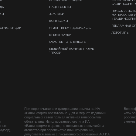
БАШИНФОРМ.Р
ИДЫ
НАЦПРОЕКТЫ
ПРАВИЛА ИСП
КИ
ЗЕМЛЯКИ
МАТЕРИАЛОВ 
«БАШИНФОРМ
КОЛЛЕДЖИ
РЕКЛАМНАЯ С
КОНФЕРЕНЦИИ
ЯРҘАМ - ВРЕМЯ ДОБРЫХ ДЕЛ
ЛОГОТИПЫ
ВРЕМЯ НАУКИ
СЧАСТЬЕ - ЭТО ВМЕСТЕ
МЕДИЙНЫЙ КОННЕКТ-КЛУБ
"ПРОФИ"
При перепечатке или цитировании ссылка на ИА
Вся ин
«Башинформ» обязательна. Для интернет-изданий и
www.ba
социальных сетей прямая активная гиперссылка
российс
й
обязательна. Использование логотипа ИА
смежных
нных
«Башинформ» в целях, не связанных с ссылкой на
адзор),
агентство при перепечатке или цитировании,
допускается только с письменного разрешения АО ИА