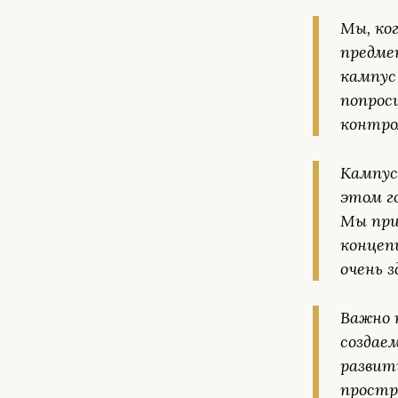
Мы, ко
предме
кампус
попрос
контро
Кампус
этом г
Мы при
концеп
очень з
Важно 
создае
развит
простр