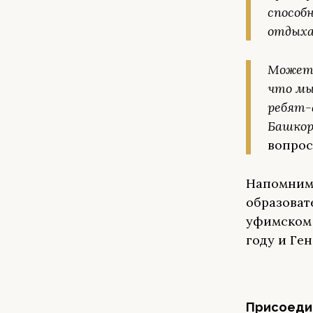
способ
отдыха
Может 
что мы
ребят-
Башко
вопрос
Напомним,
образоват
уфимском 
году и Ге
Присоедин