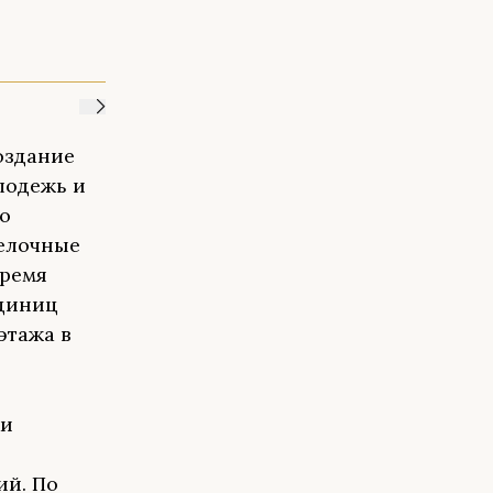
оздание
лодежь и
ко
делочные
время
единиц
этажа в
ки
ий. По