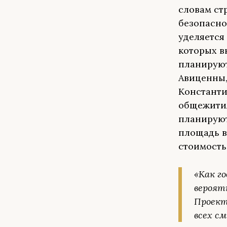
словам ст
безопасно
уделяется
которых в
планируют
Авиценны,
Константи
общежития
планируют
площадь в
стоимость
«Как го
вероят
Проект
всех с