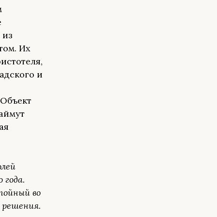
м
е
 из
том. Их
истотеля,
адского и
 Объект
займут
ая
олей
 года.
тойный во
 решения.