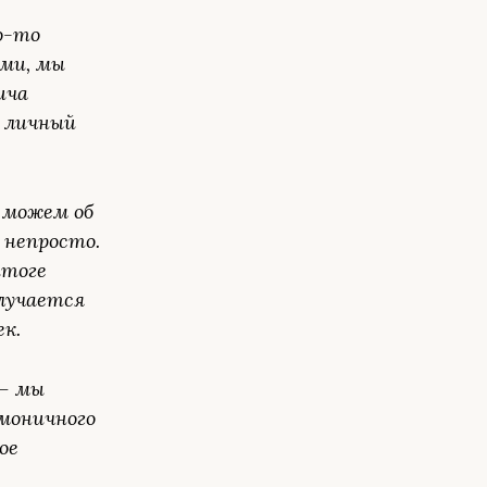
о-то
ями, мы
ича
й личный
 можем об
 непросто.
итоге
лучается
ек.
– мы
рмоничного
ое