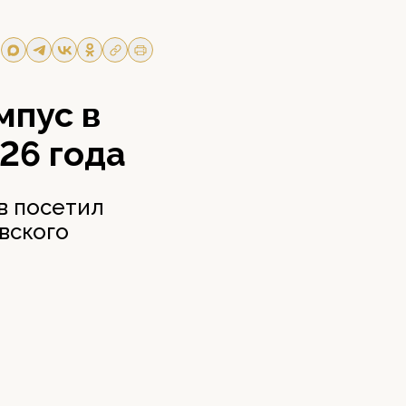
мпус в
26 года
в посетил
вского