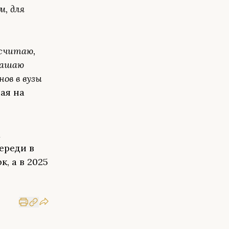
, для
 считаю,
лашаю
ов в вузы
чая на
х
ереди в
, а в 2025