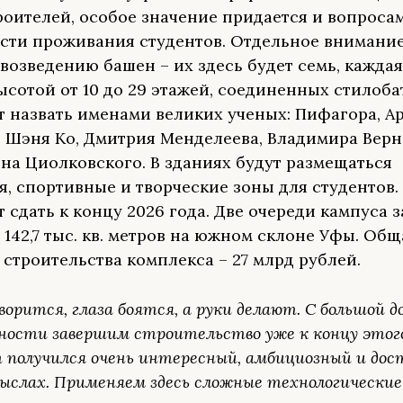
роителей, особое значение придается и вопроса
сти проживания студентов. Отдельное внимани
 возведению башен – их здесь будет семь, каждая
ысотой от 10 до 29 этажей, соединенных стилоба
 назвать именами великих ученых: Пифагора, Ар
 Шэня Ко, Дмитрия Менделеева, Владимира Верн
на Циолковского. В зданиях будут размещаться
, спортивные и творческие зоны для студентов.
 сдать к концу 2026 года. Две очереди кампуса 
 142,7 тыс. кв. метров на южном склоне Уфы. Общ
 строительства комплекса – 27 млрд рублей.
ворится, глаза боятся, а руки делают. С большой д
ности завершим строительство уже к концу этого
 получился очень интересный, амбициозный и дос
мыслах. Применяем здесь сложные технологические