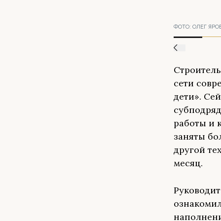
ФОТО:
ОЛЕГ ЯРО
Строитель
сети совр
дети». Се
субподряд
работы и 
заняты бо
другой те
месяц.
Руководит
ознакоми
наполнени