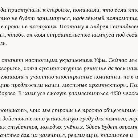
гда приступали к стройке, понимали, что если кт
тно не будет заниматься, наделённый полномочи
 в сроки не построим. Поэтому я Андрея Геннадьев
ил, чтобы он взял строительство кампуса под сво
ль.
 станет настоящим украшением Уфы. Сейчас мы
оворить, хотя архитектурное решение далось нам
глашали к участию иностранные компании, но в 
цию предложили наши, местные архитекторы. По
дорово. В кампусе смогут разместиться 4150 челов
понимать, что мы строим не просто общежитие 
м действительно уникальную среду для полного, га
ия студентов, молодых учёных. Здесь будет огромн
анство для их развития, реализации талантов и