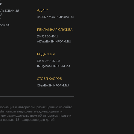
Ф
АДРЕС
ОЛЬЗОВАНИЯ
ИА
450077, УФА, КИРОВА, 45
»
ЛУЖБА
РЕКЛАМНАЯ СЛУЖБА
(347) 250-11-11

ADV@BASHINFORM.RU
РЕДАКЦИЯ
(347) 250-07-28

INF@BASHINFORM.RU
ОТДЕЛ КАДРОВ
OK@BASHINFORM.RU
формация и материалы, размещенные на сайте
shinform.ru защищены международным и
ким законодательством об авторском праве и
 правах. 18+ запрещено для детей.