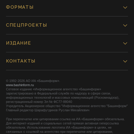
ФОРМАТЫ
СПЕЦПРОЕКТЫ
ИЗДАНИЕ
КОНТАКТЫ
© 1992-2026 АО ИА «Башинформ».
www.bashinform.ru
Сетевое издание «Информационное агентство «Башинформ»
зарегистрировано в Федеральной службе по надзору в сфере связи,
информационных технологий и массовых коммуникаций (Роскомнадзор),
регистрационный номер Эл № ФС77-88040
Учредитель Акционерное общество "Информационное агентство "Башинформ"
Главный редактор Шарафутдинов Руслан Михайлович
При перепечатке или цитировании ссылка на ИА «Башинформ» обязательна.
Для интернет-изданий и социальных сетей прямая активная гиперссылка
обязательна. Использование логотипа ИА «Башинформ» в целях, не
связанных с ссылкой на агентство при перепечатке или цитировании,