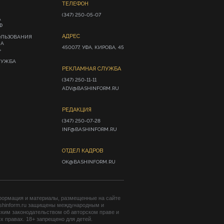
ТЕЛЕФОН
(347) 250-05-07
А
Ф
АДРЕС
ОЛЬЗОВАНИЯ
ИА
450077, УФА, КИРОВА, 45
»
ЛУЖБА
РЕКЛАМНАЯ СЛУЖБА
(347) 250-11-11

ADV@BASHINFORM.RU
РЕДАКЦИЯ
(347) 250-07-28

INF@BASHINFORM.RU
ОТДЕЛ КАДРОВ
OK@BASHINFORM.RU
формация и материалы, размещенные на сайте
shinform.ru защищены международным и
ким законодательством об авторском праве и
 правах. 18+ запрещено для детей.