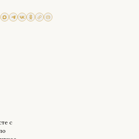
сте с
по