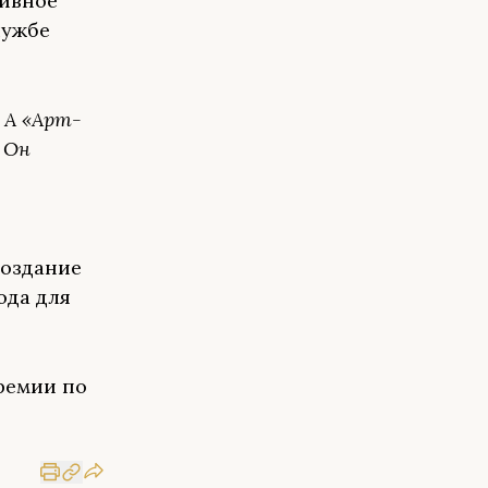
тивное
лужбе
 А «Арт-
 Он
создание
ода для
ремии по