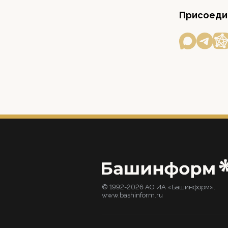
Присоедин
© 1992-2026 АО ИА «Башинформ».
www.bashinform.ru