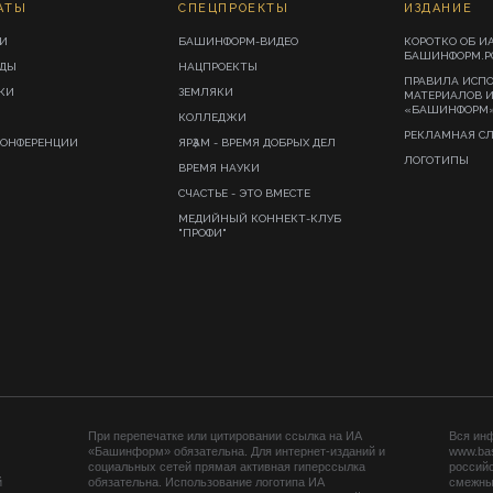
АТЫ
СПЕЦПРОЕКТЫ
ИЗДАНИЕ
И
БАШИНФОРМ-ВИДЕО
КОРОТКО ОБ И
БАШИНФОРМ.Р
ИДЫ
НАЦПРОЕКТЫ
ПРАВИЛА ИСП
КИ
ЗЕМЛЯКИ
МАТЕРИАЛОВ 
«БАШИНФОРМ
КОЛЛЕДЖИ
РЕКЛАМНАЯ С
КОНФЕРЕНЦИИ
ЯРҘАМ - ВРЕМЯ ДОБРЫХ ДЕЛ
ЛОГОТИПЫ
ВРЕМЯ НАУКИ
СЧАСТЬЕ - ЭТО ВМЕСТЕ
МЕДИЙНЫЙ КОННЕКТ-КЛУБ
"ПРОФИ"
При перепечатке или цитировании ссылка на ИА
Вся ин
«Башинформ» обязательна. Для интернет-изданий и
www.ba
социальных сетей прямая активная гиперссылка
российс
й
обязательна. Использование логотипа ИА
смежных