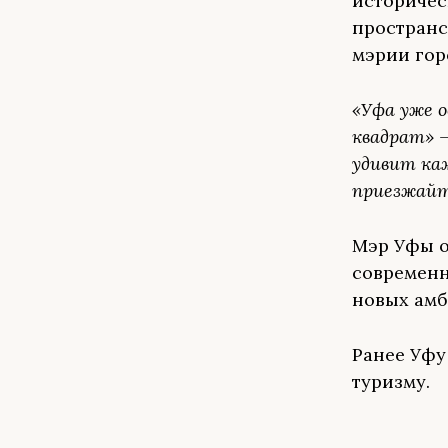
историчес
пространс
мэрии гор
«Уфа уже о
квадрат» —
удивит ка
приезжай
Мэр Уфы о
современн
новых амб
Ранее Уф
туризму.