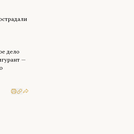
пострадали
ое дело
игурант —
о