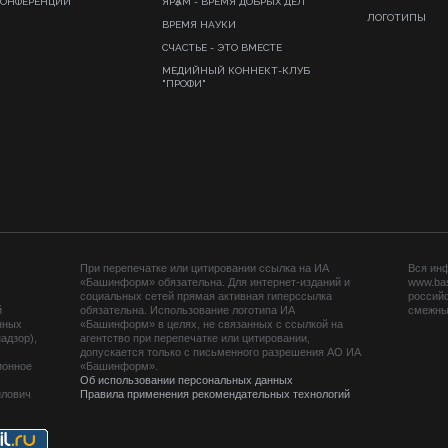
КОНФЕРЕНЦИИ
ЯРҘАМ - ВРЕМЯ ДОБРЫХ ДЕЛ
ЛОГОТИПЫ
ВРЕМЯ НАУКИ
СЧАСТЬЕ - ЭТО ВМЕСТЕ
МЕДИЙНЫЙ КОННЕКТ-КЛУБ
"ПРОФИ"
При перепечатке или цитировании ссылка на ИА
Вся ин
«Башинформ» обязательна. Для интернет-изданий и
www.ba
социальных сетей прямая активная гиперссылка
российс
й
обязательна. Использование логотипа ИА
смежных
нных
«Башинформ» в целях, не связанных с ссылкой на
адзор),
агентство при перепечатке или цитировании,
допускается только с письменного разрешения АО ИА
ионное
«Башинформ».
Об использовании персональных данных
йлович
Правила применения рекомендательных технологий