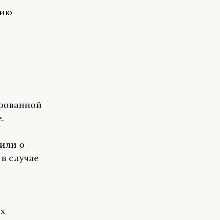
цию
ированной
.
или о
в случае
ых