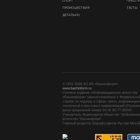
СПОРТ
ПРЕСС-
ПРОИСШЕСТВИЯ
ТЕСТЫ
ДЕТАЛЬНО
© 1992-2026 АО ИА «Башинформ».
www.bashinform.ru
Сетевое издание «Информационное агентство
«Башинформ» зарегистрировано в Федерально
службе по надзору в сфере связи, информацио
технологий и массовых коммуникаций (Роскомн
регистрационный номер Эл № ФС77-88040
Учредитель Акционерное общество "Информац
агентство "Башинформ"
Главный редактор Шарафутдинов Руслан Миха