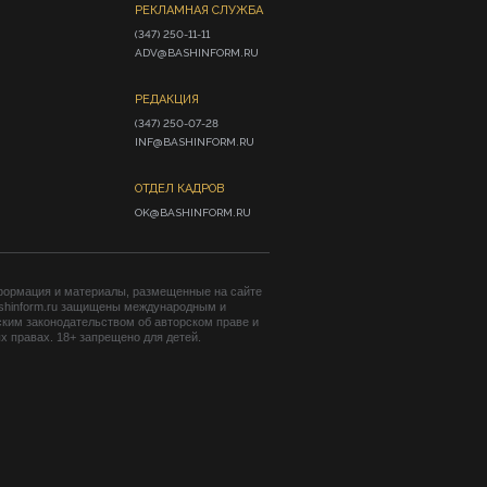
РЕКЛАМНАЯ СЛУЖБА
(347) 250-11-11

ADV@BASHINFORM.RU
РЕДАКЦИЯ
(347) 250-07-28

INF@BASHINFORM.RU
ОТДЕЛ КАДРОВ
OK@BASHINFORM.RU
формация и материалы, размещенные на сайте
shinform.ru защищены международным и
ким законодательством об авторском праве и
 правах. 18+ запрещено для детей.