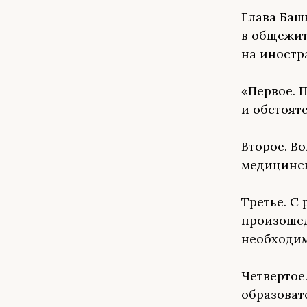
Глава Баш
в общежит
на иностр
«Первое. 
и обстоят
Второе. В
медицинск
Третье. С
произошед
необходим
Четвертое
образова