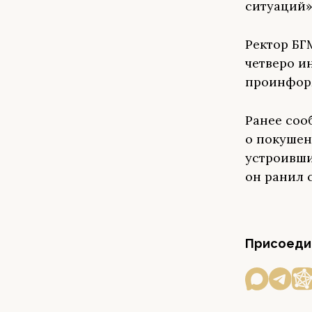
ситуаций»
Ректор БГ
четверо и
проинфор
Ранее соо
о покушен
устроивши
он ранил с
Присоедин