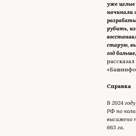
уже целые
начинали с
разрабатыв
рубить, и
восстанавл
старую, в
год больш
рассказал
«Башинфо
Справка
В 2024 го
РФ по кол
высажено п
663 га.