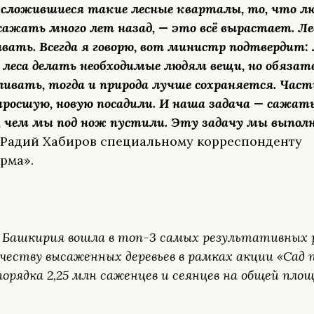
 сложившиеся такие лесные кварталы, то, что л
ажать много лет назад, — это всё вырастает. Ле
ать. Всегда я говорю, вот министр подтвердит: 
з леса делать необходимые людям вещи, но обязат
ивать, тогда и природа лучше сохраняется. Част
ыросшую, новую посадили. И наша задача — сажа
е, чем мы под нож пустили. Эту задачу мы выпол
 Радий Хабиров специальному корреспонденту
рма».
ду Башкирия вошла в топ-3 самых результативных 
ичеству высаженных деревьев в рамках акции «Сад
орядка 2,25 млн саженцев и сеянцев на общей пло