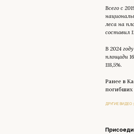
Всего с 20
националь
леса на пл
составил 1
В 2024 го
площади 16
118,5%.
Ранее в К
погибших 
ДРУГИЕ ВИДЕО
Присоедин