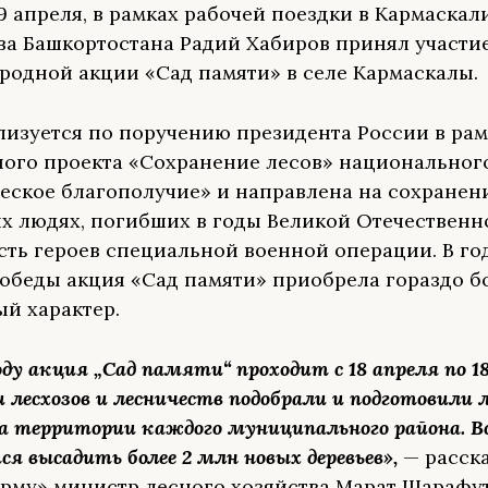
19 апреля, в рамках рабочей поездки в Кармаска
ва Башкортостана Радий Хабиров принял участи
родной акции «Сад памяти» в селе Кармаскалы.
лизуется по поручению президента России в рам
ого проекта «Сохранение лесов» национальног
еское благополучие» и направлена на сохранен
их людях, погибших в годы Великой Отечественн
есть героев специальной военной операции. В го
обеды акция «Сад памяти» приобрела гораздо б
й характер.
ду акция „Сад памяти“ проходит с 18 апреля по 1
лесхозов и лесничеств подобрали и подготовили 
а территории каждого муниципального района. Вс
я высадить более 2 млн новых деревьев»,
— расск
му» министр лесного хозяйства Марат Шарафу