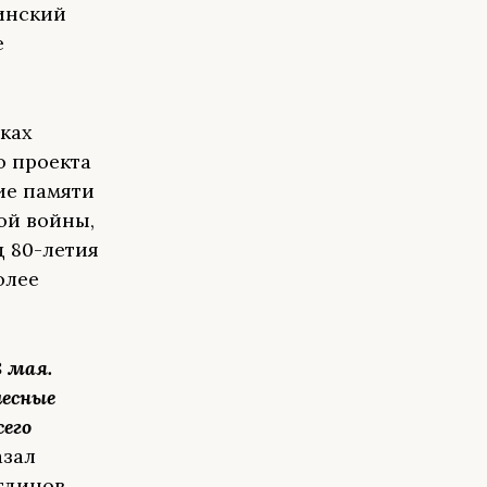
линский
е
ках
о проекта
ие памяти
ой войны,
д 80-летия
олее
8 мая.
лесные
его
азал
тдинов.