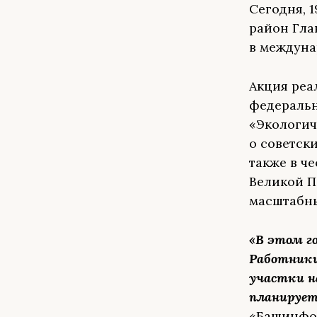
Сегодня, 
район Гла
в междуна
Акция реа
федеральн
«Экологич
о советск
также в ч
Великой П
масштабны
«В этом го
Работники 
участки н
планируетс
«Башинфор