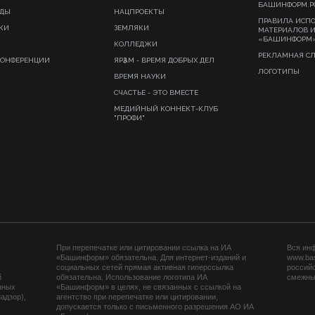
БАШИНФОРМ.Р
ИДЫ
НАЦПРОЕКТЫ
ПРАВИЛА ИСП
КИ
ЗЕМЛЯКИ
МАТЕРИАЛОВ 
«БАШИНФОРМ
КОЛЛЕДЖИ
РЕКЛАМНАЯ С
КОНФЕРЕНЦИИ
ЯРҘАМ - ВРЕМЯ ДОБРЫХ ДЕЛ
ЛОГОТИПЫ
ВРЕМЯ НАУКИ
СЧАСТЬЕ - ЭТО ВМЕСТЕ
МЕДИЙНЫЙ КОННЕКТ-КЛУБ
"ПРОФИ"
При перепечатке или цитировании ссылка на ИА
Вся ин
«Башинформ» обязательна. Для интернет-изданий и
www.ba
социальных сетей прямая активная гиперссылка
российс
й
обязательна. Использование логотипа ИА
смежных
нных
«Башинформ» в целях, не связанных с ссылкой на
адзор),
агентство при перепечатке или цитировании,
допускается только с письменного разрешения АО ИА