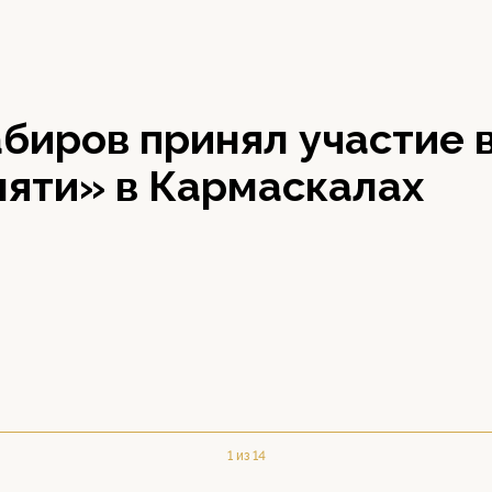
биров принял участие 
мяти» в Кармаскалах
1 из 14