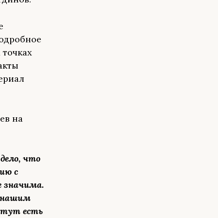
е
подробное
 точках
акты
ериал
ев на
 дело, что
ию с
 значима.
м нашим
 тут есть