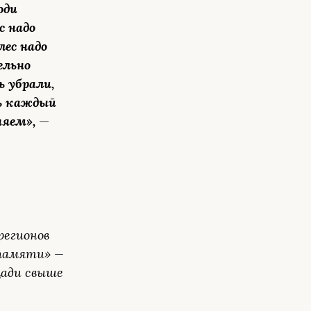
юди
с надо
лес надо
ельно
ь убрали,
ть каждый
няем»,
—
регионов
 памяти» —
щади свыше