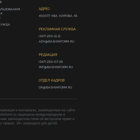
Ф
АДРЕС
ОЛЬЗОВАНИЯ
ИА
450077, УФА, КИРОВА, 45
»
ЛУЖБА
РЕКЛАМНАЯ СЛУЖБА
(347) 250-11-11

ADV@BASHINFORM.RU
РЕДАКЦИЯ
(347) 250-07-28

INF@BASHINFORM.RU
ОТДЕЛ КАДРОВ
OK@BASHINFORM.RU
формация и материалы, размещенные на сайте
shinform.ru защищены международным и
ким законодательством об авторском праве и
 правах. 18+ запрещено для детей.