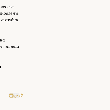
 лесов»
ановлены
и вырубки
 на
 составил
и