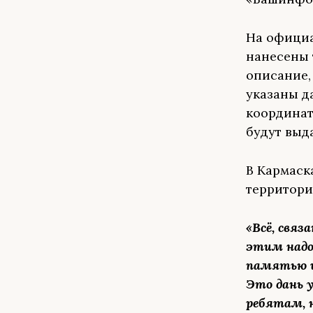
На официа
нанесены 
описание, 
указаны д
координат
будут выд
В Кармаск
территори
«Всё, связ
этим надо
памятью и
Это дань 
ребятам, 