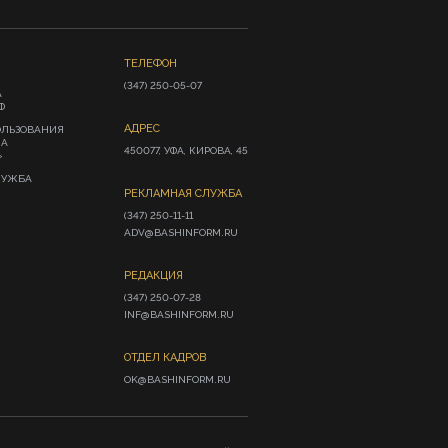
ТЕЛЕФОН
(347) 250-05-07
А
Ф
АДРЕС
ОЛЬЗОВАНИЯ
ИА
450077, УФА, КИРОВА, 45
»
ЛУЖБА
РЕКЛАМНАЯ СЛУЖБА
(347) 250-11-11

ADV@BASHINFORM.RU
РЕДАКЦИЯ
(347) 250-07-28

INF@BASHINFORM.RU
ОТДЕЛ КАДРОВ
OK@BASHINFORM.RU