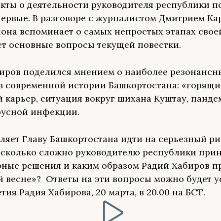
кты о деятельности руководителя республики п
первые. В разговоре с журналистом Дмитрием Ка
иона вспоминает о самых непростых этапах свое
ет основные вопросы текущей повестки.
иров поделился мнением о наиболее резонансн
в современной истории Башкортостана: «горящ
 карьер, ситуация вокруг шихана Куштау, панде
русной инфекции.
вляет Главу Башкортостана идти на серьезный ри
сколько сложно руководителю республики при
ные решения и каким образом Радий Хабиров п
 весне»? Ответы на эти вопросы можно будет у
тия Радия Хабирова, 20 марта, в 20.00 на БСТ.