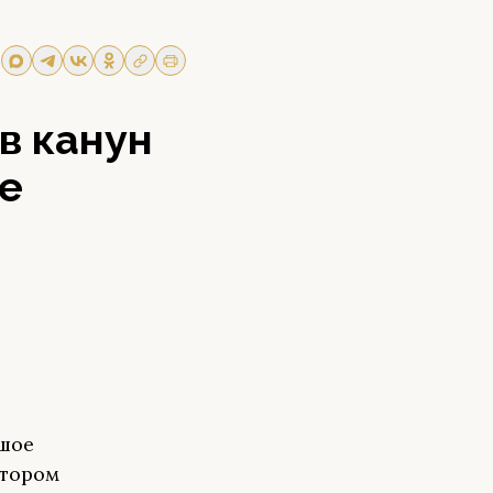
в канун
е
ьшое
отором