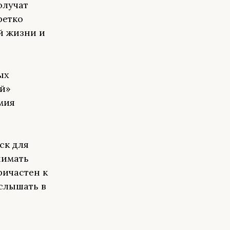
олучат
ретко
й жизни и
ых
ий»
мия
ск для
нимать
ричастен к
слышать в