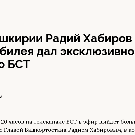
шкирии Радий Хабиров 
юбилея дал эксклюзивно
ю БСТ
А
в 20 часов на телеканале БСТ в эфир выйдет бол
с Главой Башкортостана Радием Хабировым, в к