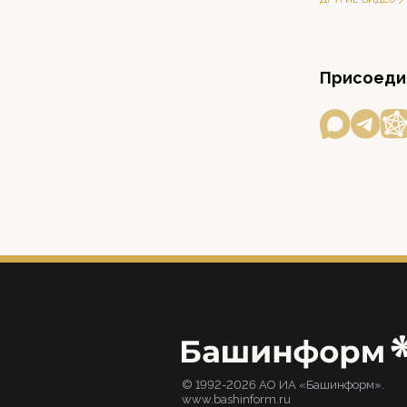
Присоедин
© 1992-2026 АО ИА «Башинформ».
www.bashinform.ru