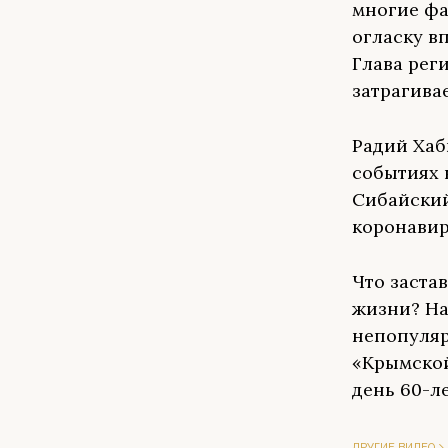
многие фа
огласку в
Глава рег
затрагива
Радий Хаб
событиях 
Сибайский
коронави
Что заста
жизни? На
непопуляр
«Крымской
день 60-ле
ДРУГИЕ ВИДЕО