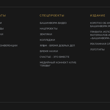
АТЫ
СПЕЦПРОЕКТЫ
ИЗДАНИЕ
И
БАШИНФОРМ-ВИДЕО
КОРОТКО ОБ И
БАШИНФОРМ.Р
ИДЫ
НАЦПРОЕКТЫ
ПРАВИЛА ИСП
КИ
ЗЕМЛЯКИ
МАТЕРИАЛОВ 
«БАШИНФОРМ
КОЛЛЕДЖИ
РЕКЛАМНАЯ С
КОНФЕРЕНЦИИ
ЯРҘАМ - ВРЕМЯ ДОБРЫХ ДЕЛ
ЛОГОТИПЫ
ВРЕМЯ НАУКИ
СЧАСТЬЕ - ЭТО ВМЕСТЕ
МЕДИЙНЫЙ КОННЕКТ-КЛУБ
"ПРОФИ"