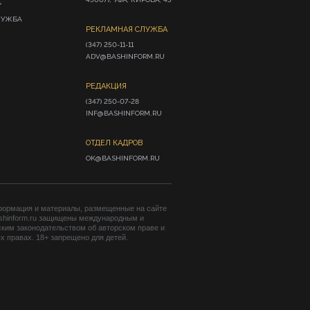
»
ЛУЖБА
РЕКЛАМНАЯ СЛУЖБА
(347) 250-11-11

ADV@BASHINFORM.RU
РЕДАКЦИЯ
(347) 250-07-28

INF@BASHINFORM.RU
ОТДЕЛ КАДРОВ
OK@BASHINFORM.RU
формация и материалы, размещенные на сайте
shinform.ru защищены международным и
ким законодательством об авторском праве и
 правах. 18+ запрещено для детей.