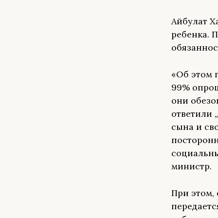
Айбулат Х
ребенка. 
обязаннос
«Об этом 
99% опрош
они обезо
ответили 
сына и св
посторонн
социальны
министр.
При этом,
передаетс