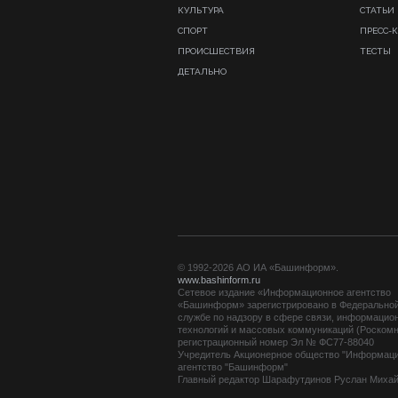
КУЛЬТУРА
СТАТЬИ
СПОРТ
ПРЕСС-
ПРОИСШЕСТВИЯ
ТЕСТЫ
ДЕТАЛЬНО
© 1992-2026 АО ИА «Башинформ».
www.bashinform.ru
Сетевое издание «Информационное агентство
«Башинформ» зарегистрировано в Федерально
службе по надзору в сфере связи, информацио
технологий и массовых коммуникаций (Роскомн
регистрационный номер Эл № ФС77-88040
Учредитель Акционерное общество "Информац
агентство "Башинформ"
Главный редактор Шарафутдинов Руслан Миха