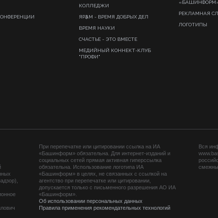
«БАШИНФОРМ
КОЛЛЕДЖИ
РЕКЛАМНАЯ С
КОНФЕРЕНЦИИ
ЯРҘАМ - ВРЕМЯ ДОБРЫХ ДЕЛ
ЛОГОТИПЫ
ВРЕМЯ НАУКИ
СЧАСТЬЕ - ЭТО ВМЕСТЕ
МЕДИЙНЫЙ КОННЕКТ-КЛУБ
"ПРОФИ"
При перепечатке или цитировании ссылка на ИА
Вся ин
«Башинформ» обязательна. Для интернет-изданий и
www.ba
социальных сетей прямая активная гиперссылка
российс
й
обязательна. Использование логотипа ИА
смежных
нных
«Башинформ» в целях, не связанных с ссылкой на
адзор),
агентство при перепечатке или цитировании,
допускается только с письменного разрешения АО ИА
ионное
«Башинформ».
Об использовании персональных данных
йлович
Правила применения рекомендательных технологий