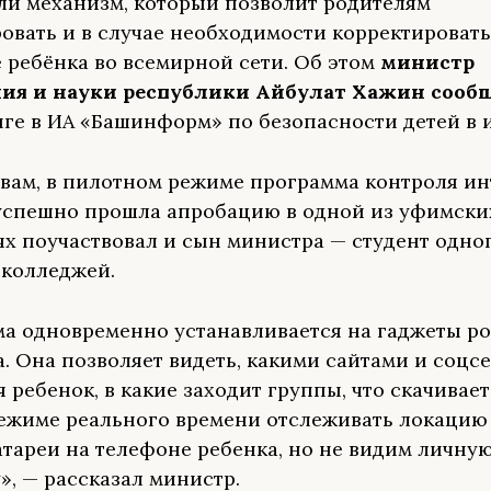
ли механизм, который позволит родителям
овать и в случае необходимости корректировать
 ребёнка во всемирной сети. Об этом
министр
ния и науки республики Айбулат Хажин сооб
ге в ИА «Башинформ» по безопасности детей в 
овам, в пилотном режиме программа контроля ин
успешно прошла апробацию в одной из уфимских
х поучаствовал и сын министра — студент одног
колледжей.
а одновременно устанавливается на гаджеты ро
. Она позволяет видеть, какими сайтами и соцс
 ребенок, в какие заходит группы, что скачивае
ежиме реального времени отслеживать локацию
атареи на телефоне ребенка, но не видим личну
», — рассказал министр.