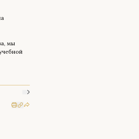
на
а, мы
 учебной