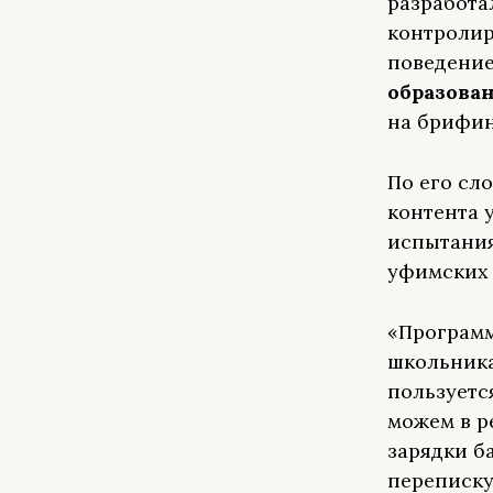
разработа
контролир
поведение
образова
на брифин
По его сл
контента 
испытания
уфимских 
«Программ
школьника
пользуется
можем в р
зарядки б
переписку