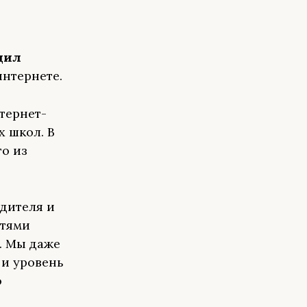
щил
интернете.
тернет-
 школ. В
о из
дителя и
етями
т. Мы даже
 и уровень
ю