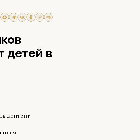
иков
т детей в
ть контент
вития