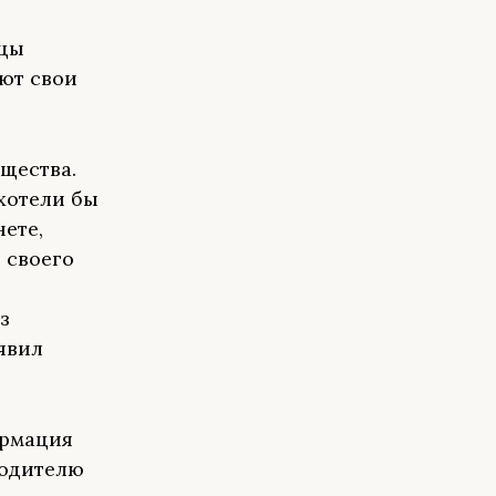
ицы
ют свои
щества.
хотели бы
ете,
 своего
з
явил
ормация
родителю