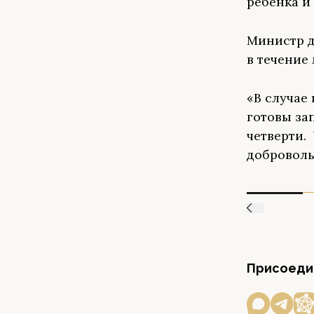
ребенка и
Министр д
в течение 
«В случае
готовы за
четверти.
доброволь
Присоедин