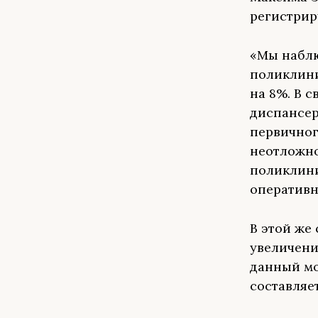
регистрир
«Мы наблю
поликлини
на 8%. В 
диспансер
первичног
неотложно
поликлини
оперативн
В этой же
увеличени
данный мо
составляе