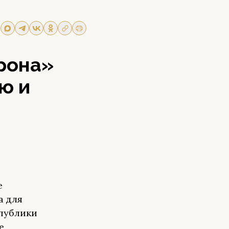
рона»
ю и
е
а для
спублики
е