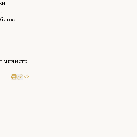
ки
.
ублике
—
л министр.