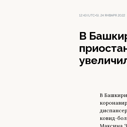
12:43 (UTC+5), 24 ЯНВАРЯ 2022
В Башки
приоста
увеличи
В Башкири
коронавир
диспансер
ковид-бол
Максима З