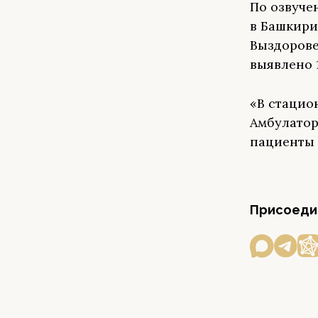
По озвуче
в Башкири
Выздорове
выявлено 
«В стацио
Амбулатор
пациенты 
Присоедин