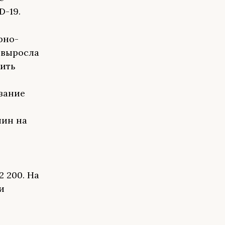
D-19.
рно-
 выросла
вить
зание
лин на
2 200. На
и