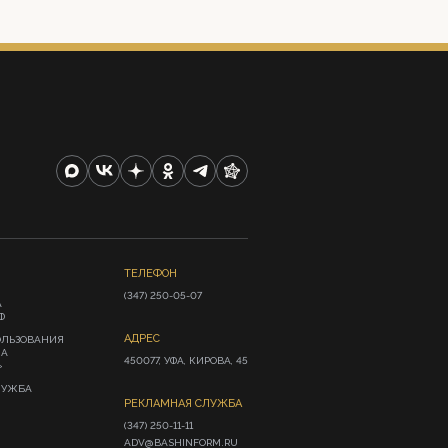
ТЕЛЕФОН
(347) 250-05-07
А
Ф
АДРЕС
ОЛЬЗОВАНИЯ
ИА
450077, УФА, КИРОВА, 45
»
ЛУЖБА
РЕКЛАМНАЯ СЛУЖБА
(347) 250-11-11

ADV@BASHINFORM.RU