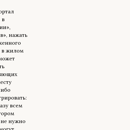
ортал
 в
ии»,
в», нажать
женного
 в жилом
 может
ть
няющих
месту
либо
трировать:
азу всем
тором
 не нужно
могут