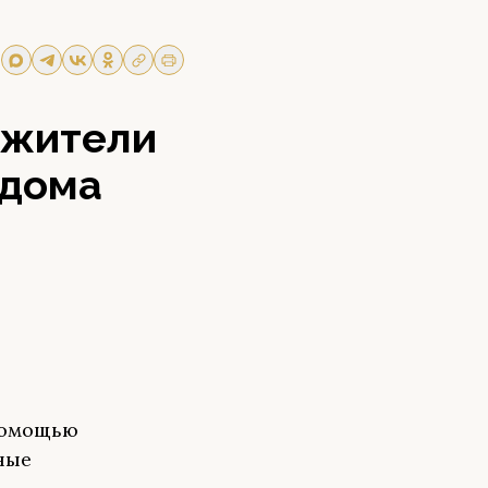
ь жители
 дома
 помощью
ные