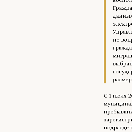
Гражда
данным
электр
Управл
по воп
гражда
миграц
выбран
госуда
размер
С 1 июля 
муниципал
пребывани
зарегистр
подраздел