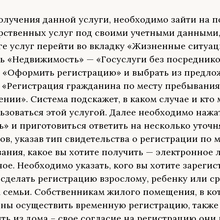
олучения данной услуги, необходимо зайти на п
рственных услуг под своими учетными данными,
ге услуг перейти во вкладку «Жизненные ситуац
ь «Недвижимость» — «Госуслуги без посреднико
 «Оформить регистрацию» и выбрать из предло
 «Регистрация гражданина по месту пребывания
нии». Система подскажет, в каком случае и кто
ьзоваться этой услугой. Далее необходимо нажа
ь» и приготовиться ответить на несколько уточ
ов, указав тип свидетельства о регистрации по 
ания, какое вы хотите получить — электронное 
ое. Необходимо указать, кого вы хотите зарегис
сделать регистрацию взрослому, ребенку или ср
 семьи. Собственникам жилого помещения, в ко
ны осуществить временную регистрацию, также
ть из дома – свое согласие на регистрацию они 