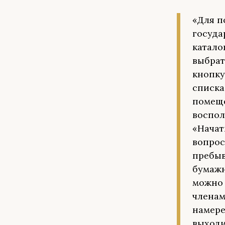
«Для п
госуда
катало
выбрат
кнопку
списка
помеще
воспол
«Начат
вопрос
пребыв
бумажн
можно 
членам
намере
выходи