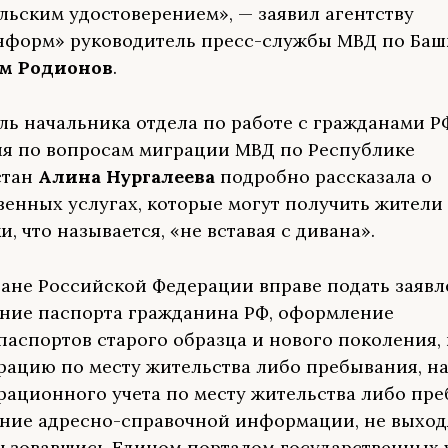
льским удостоверением», — заявил агентству
форм» руководитель пресс-службы МВД по Ба
м Родионов
.
ль начальника отдела по работе с гражданами Р
я по вопросам миграции МВД по Республике
стан
Алина Нургалеева
подробно рассказала о
венных услугах, которые могут получить жители
, что называется, «не вставая с дивана».
ане Российской Федерации вправе подать заявл
ние паспорта гражданина РФ, оформление
паспортов старого образца и нового поколения,
рацию по месту жительства либо пребывания, на
рационного учета по месту жительства либо пре
ние адресно-справочной информации, не выходя
ьзовавшись Едином порталом государственных у