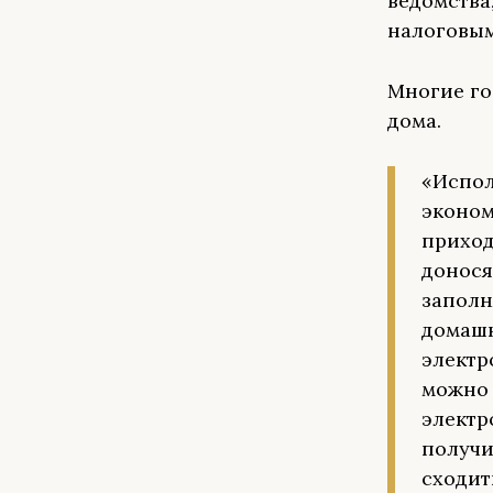
ведомства
налоговым
Многие го
дома.
«Испол
эконом
приход
донося
заполн
домашн
электр
можно 
электр
получи
сходит