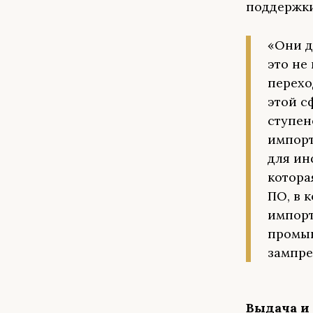
поддержки
«Они д
это не
перехо
этой с
ступен
импорт
для ин
котора
ПО, в 
импорт
промыш
зампре
Выдача и