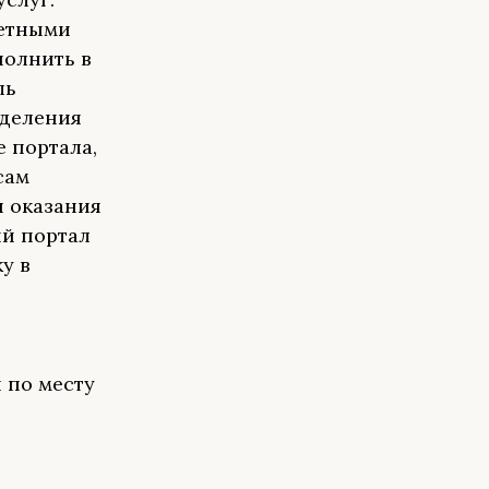
четными
полнить в
ль
зделения
 портала,
сам
я оказания
ый портал
у в
 по месту