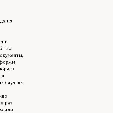
дя из
пени
 было
документы,
 формы
оря, в
 в
ых случаях
жно
н раз
ом или