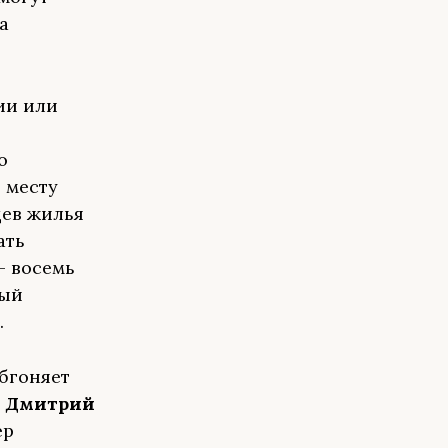
а
ии или
о
 месту
цев жилья
ать
— восемь
ный
.
обгоняет
Ф
Дмитрий
ер