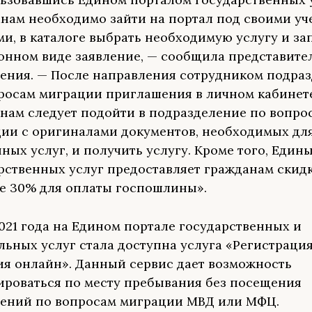
нам необходимо зайти на портал под своими у
и, в каталоге выбрать необходимую услугу и за
онном виде заявление, — сообщила представите
ения. — После направления сотрудником подра
росам миграции приглашения в личном кабинете
нам следует подойти в подразделение по вопро
ии с оригиналами документов, необходимых дл
ных услуг, и получить услугу. Кроме того, Един
рственных услуг предоставляет гражданам скидк
е 30% для оплаты госпошлины».
2021 года на Едином портале государственных и
ьных услуг стала доступна услуга «Регистрация
я онлайн». Данный сервис дает возможность
ироваться по месту пребывания без посещения
ений по вопросам миграции МВД или МФЦ.