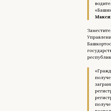
водите
«Башин
Макси
Заместите
Управлени
Башкорто
государст
республики
«Гражд
получе
загран
регист
регист
получе
воспол