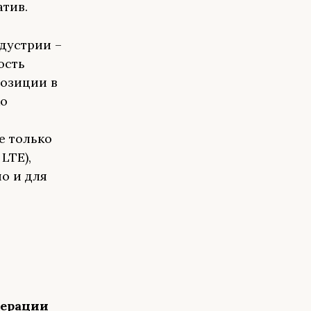
атив.
дустрии –
ость
позиции в
ко
е только
LTE),
о и для
дерации