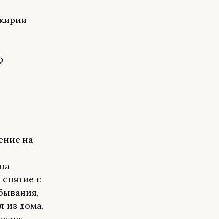
шкирии
Ф
ение на
 на
 снятие с
бывания,
 из дома,
слуг.