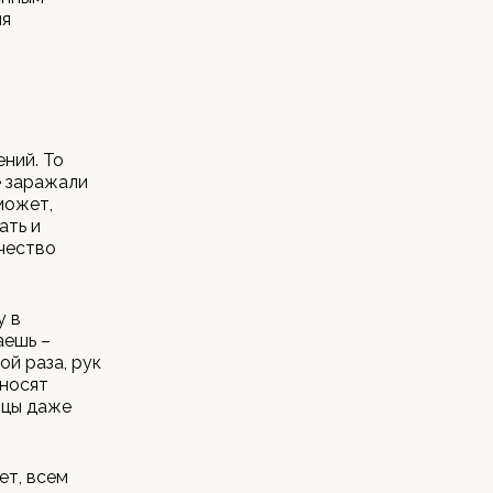
ля
ний. То
е заражали
может,
ать и
ичество
у в
аешь –
ой раза, рук
еносят
ицы даже
ет, всем