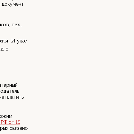
 документ
ов, тех,
ты. И уже
и с
нитарный
тодатель
не платить
ысоким
 РФ от 15
рых связано