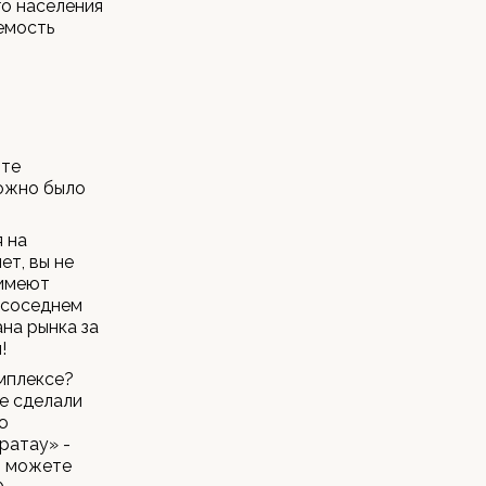
го населения
аемость
йте
можно было
я на
ет, вы не
 имеют
в соседнем
ана рынка за
!
омплексе?
же сделали
ю
ратау» -
ы можете