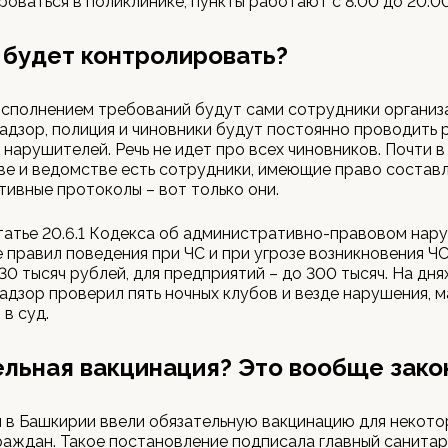
роваться в поликлинике, пункты работают с 8.00 до 20.00
 будет контролировать?
исполнением требований будут сами сотрудники организа
дзор, полиция и чиновники будут постоянно проводить 
нарушителей. Речь не идет про всех чиновников. Почти 
е и ведомстве есть сотрудники, имеющие право состав
ивные протоколы – вот только они.
татье 20.6.1 Кодекса об административно-правовом нар
правил поведения при ЧС и при угрозе возникновения ЧС
30 тысяч рублей, для предприятий – до 300 тысяч. На дня
дзор проверил пять ночных клубов и везде нарушения, 
 в суд.
льная вакцинация? Это вообще зако
я в Башкирии ввели обязательную вакцинацию для некото
раждан. Такое постановление подписала главный санитар