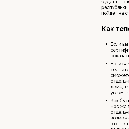
будет проще
республики,
пойдет на с
Как теп
Если вы
сертифи
показат
Если ва
террито
сможете
отдельн
доме, т
углом т
Как быт
Вас же 
отдельн
возможн
это не 