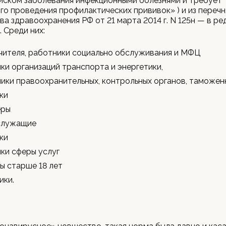
иском заболевания инфекционными болезнями и требует
го проведения профилактических прививок» ) и из перечн
а здравоохранения РФ от 21 марта 2014 г. N 125н — в ред
.. Среди них:
учителя, работники социально обслуживания и МФЦ
ки организаций транспорта и энергетики,
ики правоохранительных, контрольных органов, таможен
ки
еры
служащие
ки
ки сферы услуг
ы старше 18 лет
ики.