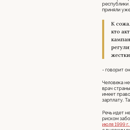
республики 
приняли уже
К сожа
кто ак
кампан
регули
жестки
- говорит он
Человека не
врач страны
имеет право
зарплату. Т
Речь идет н
риском забо
июля 1999 г.