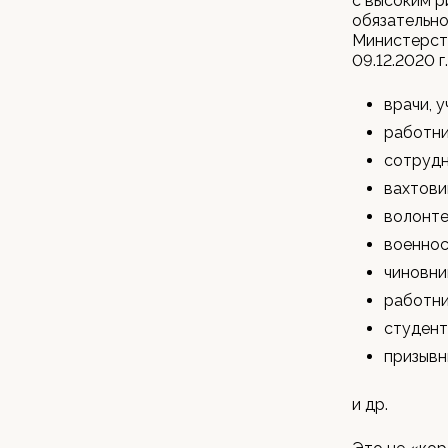
с высоким р
обязательно
Министерств
09.12.2020 г
врачи, 
работни
сотрудн
вахтови
волонт
военно
чиновни
работни
студент
призывн
и др.