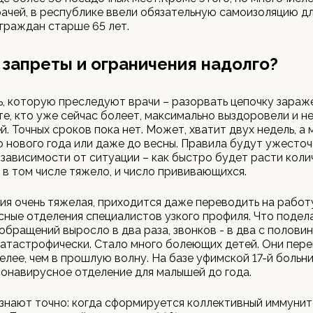
ачей, в республике ввели обязательную самоизоляцию д
граждан старше 65 лет.
 запреты и ограничения надолго?
ь, которую преследуют врачи – разорвать цепочку зараже
 те, кто уже сейчас болеет, максимально выздоровели и н
й. Точных сроков пока нет. Может, хватит двух недель, а 
о нового года или даже до весны. Правила будут ужесточ
 зависимости от ситуации – как быстро будет расти кол
 в том числе тяжело, и число прививающихся.
ия очень тяжелая, приходится даже переводить на работ
ные отделения специалистов узкого профиля. Что подел
обращений выросло в два раза, звонков - в два с половин
катастрофически. Стало много болеющих детей. Они пер
елее, чем в прошлую волну. На базе уфимской 17-й больн
онавирусное отделение для малышей до года.
знают точно: когда сформируется коллективный иммунит