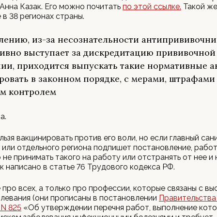
Анна Казак. Его можно почитать
по этой ссылке.
Такой же
 в 38 регионах страны.
лению, из-за несознательности антипрививочник
тивно выступает за дискредитацию прививочной
ии, приходится выпускать такие нормативные ак
ровать в законном порядке, с мерами, штрафами 
м контролем
а.
льзя вакцинировать против его воли, но если главный са
 или отдельного региона подпишет постановление, рабо
 не принимать такого на работу или отстранять от нее и 
ак написано в статье 76 Трудового кодекса РФ.
е про всех, а только про профессии, которые связаны с в
левания (они прописаны в постановлении
П
равительства
 N 825
«Об утверждении перечня работ, выполнение кото