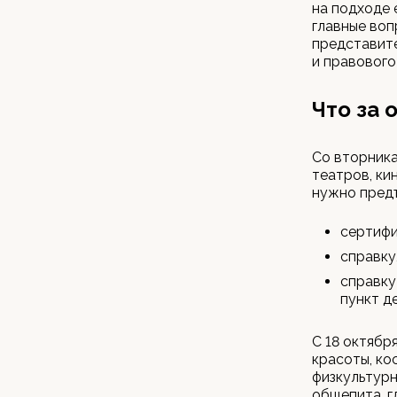
на подходе 
главные воп
представит
и правового
Что за 
Со вторника
театров, ки
нужно предъ
сертифи
справку
справку
пункт д
С 18 октябр
красоты, ко
физкультурн
общепита, г