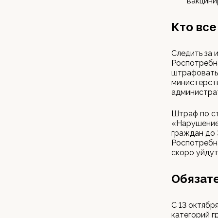
вакцини
Кто все
Следить за 
Роспотребна
штрафовать 
министерств
администрат
Штраф по с
«Нарушение 
граждан до 
Роспотребна
скоро уйдут
Обязате
С 13 октябр
категорий г