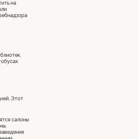
тить на
шли
требнадзора
иблиотек,
тобусах
ней. Этот
вятся салоны
ны,
 заведения
енным