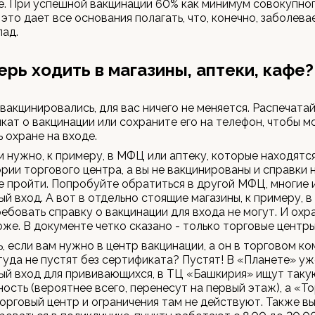
. При успешной вакцинации 60% как минимум совокупно
 это дает все основания полагать, что, конечно, заболев
пад.
ерь ходить в магазины, аптеки, кафе?
 вакцинировались, для вас ничего не меняется. Распечата
кат о вакцинации или сохраните его на телефон, чтобы 
ь охране на входе.
м нужно, к примеру, в МФЦ или аптеку, которые находятс
рии торгового центра, а вы не вакцинированы и справки н
 пройти. Попробуйте обратиться в другой МФЦ, многие
ый вход. А вот в отдельно стоящие магазины, к примеру, 
ребовать справку о вакцинации для входа не могут. И охр
оже. В документе четко сказано - только торговые центры
ь, если вам нужно в центр вакцинации, а он в торговом к
туда не пустят без сертификата? Пустят! В «Планете» у
ый вход для прививающихся, в ТЦ «Башкирия» ищут таку
ость (вероятнее всего, перенесут на первый этаж), а «То
торговый центр и ограничения там не действуют. Также в