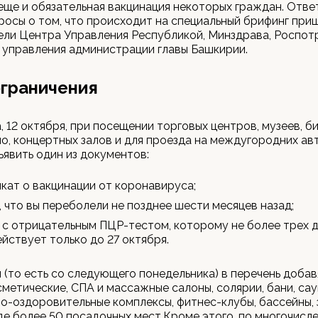
еще и обязательная вакцинация некоторых граждан. Отве
росы о том, что происходит на специальный брифинг при
ели Центра Управления Республикой, Минздрава, Роспо
 управления администрации главы Башкирии.
ограничения
, 12 октября, при посещении торговых центров, музеев, б
но, концертных залов и для проезда на междугородних ав
явить один из документов:
кат о вакцинации от коронавируса;
, что вы переболели не позднее шести месяцев назад;
 с отрицательным ПЦР-тестом, которому не более трех д
ействует только до 27 октября.
я (то есть со следующего понедельника) в перечень доба
сметические, СПА и массажные салоны, солярии, бани, сау
о-оздоровительные комплексы, фитнес-клубы, бассейны,
де более 50 посадочных мест.Кроме этого, по многочисл