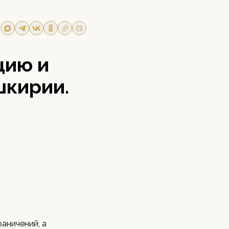
цию и
шкирии.
аничений, а