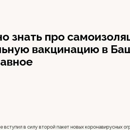
о знать про самоизоля
льную вакцинацию в Ба
лавное
е вступил в силу второй пакет новых коронавирусных огр