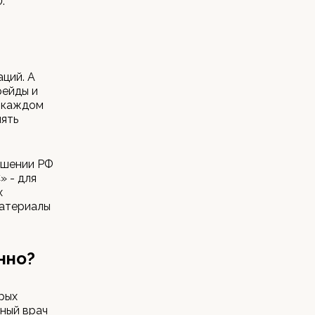
.
ций. А
рейды и
в каждом
лять
ушении РФ
» - для
х
материалы
нно?
рых
ный врач