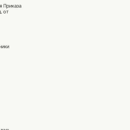
я Приказа
. от
ники