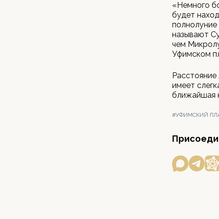
«Немного бо
будет наход
полнолуние 
называют Су
чем Микролу
Уфимском п
Расстояние 
имеет слегк
ближайшая к
#УФИМСКИЙ ПЛ
Присоедин