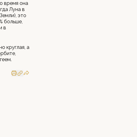
то время она
гда Луна в
Земли), это
% больше,
и в
о круглая, а
орбите,
геем.