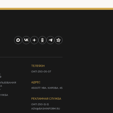
ТЕЛЕФОН
(347) 250-05-07
А
Ф
АДРЕС
ОЛЬЗОВАНИЯ
ИА
450077, УФА, КИРОВА, 45
»
ЛУЖБА
РЕКЛАМНАЯ СЛУЖБА
(347) 250-11-11

ADV@BASHINFORM.RU