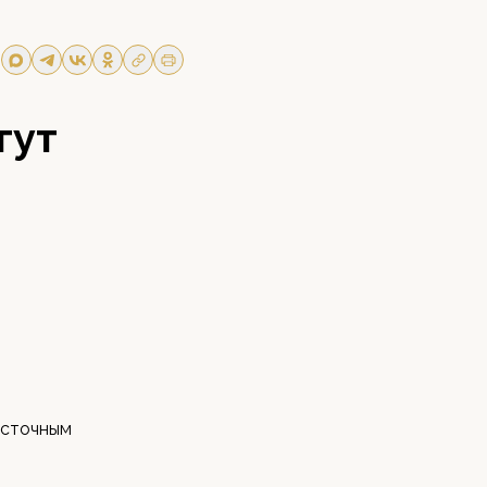
гут
восточным